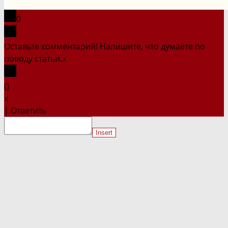
сайте
0
Оставьте комментарий! Напишите, что думаете по
поводу статьи.
x
(
)
x
|
Ответить
Insert