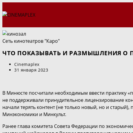
Перейти
к
содержимому
Сеть кинотеатров "Каро"
ЧТО ПОКАЗЫВАТЬ И РАЗМЫШЛЕНИЯ О 
Автор
Cinemaplex
записи:
Запись
31 января 2023
опубликована:
В Минюсте посчитали необходимым ввести практику «па
не поддерживали принудительное лицензирование конте
начали терять контент (не только новый, но и старый)
Минэкономики и Минкульт.
Ранее глава комитета Совета Федерации по экономиче