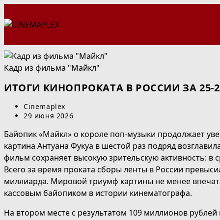
Перейти
к
содержимому
Кадр из фильма "Майкл"
ИТОГИ КИНОПРОКАТА В РОССИИ ЗА 25-
Автор
Cinemaplex
записи:
Запись
29 июня 2026
опубликована:
Байопик «Майкл» о короле поп-музыки продолжает увер
картина Антуана Фукуа в шестой раз подряд возглавил
фильм сохраняет высокую зрительскую активность: в с
Всего за время проката сборы ленты в России превысил
миллиарда. Мировой триумф картины не менее впечат
кассовым байопиком в истории кинематографа.
На втором месте с результатом 109 миллионов рублей