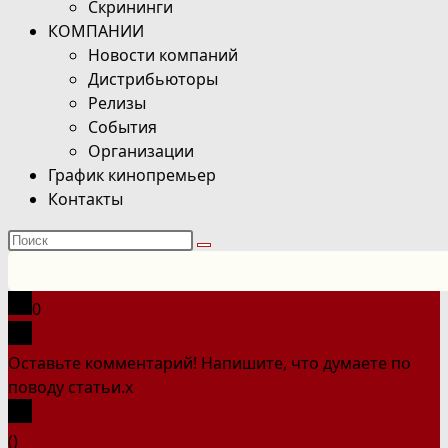
Скрининги
КОМПАНИИ
Новости компаний
Дистрибьюторы
Релизы
События
Организации
График кинопремьер
Контакты
Поиск
на
сайте
0
Оставьте комментарий! Напишите, что думаете по
поводу статьи.
x
(
)