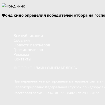
Фонд кино определил победителей отбора на госп
Все публикации
События
Новости партнёров
График релизов
Реклама
Контакты
© ООО «ОНЛАЙН СИНЕМАПЛЕКС»
При перепечатке и цитировании материалов сайта ак
Зарегистрировано Федеральной службой по надзору в 
Реестровая запись Эл.№ ФС 77 – 84023 от 28.10.2022