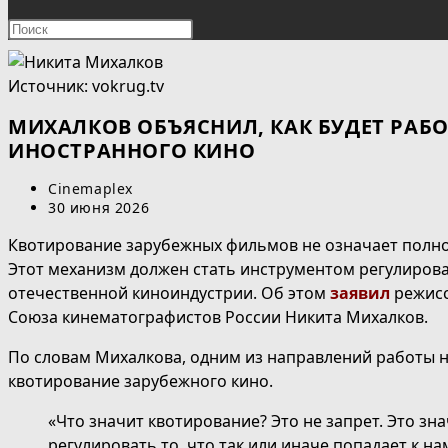
ПОИСК
Нажмите
клавишу
ПО
Escape,
Источник: vokrug.tv
чтобы
ВЕБ-
закрыть
МИХАЛКОВ ОБЪЯСНИЛ, КАК БУДЕТ РАБ
панель
ИНОСТРАННОГО КИНО
САЙТУ
поиска.
Автор
Cinemaplex
записи:
Запись
30 июня 2026
опубликована:
Квотирование зарубежных фильмов не означает полног
Этот механизм должен стать инструментом регулиров
отечественной киноиндустрии. Об этом
заявил
режисс
Союза кинематографистов России Никита Михалков.
По словам Михалкова, одним из направлений работы 
квотирование зарубежного кино.
«Что значит квотирование? Это не запрет. Это зн
регулировать то, что так или иначе попадает к на