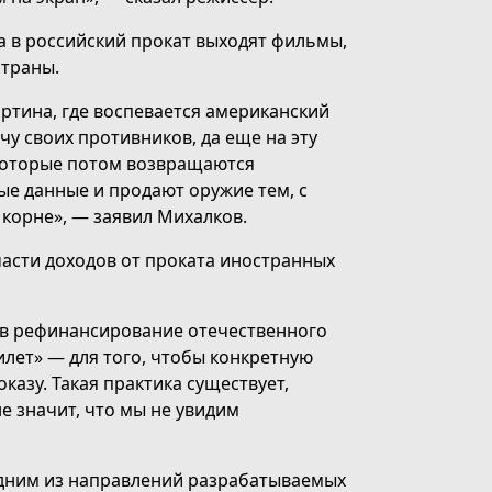
а в российский прокат выходят фильмы,
страны.
ртина, где воспевается американский
у своих противников, да еще на эту
 которые потом возвращаются
ые данные и продают оружие тем, с
 корне», — заявил Михалков.
части доходов от проката иностранных
 в рефинансирование отечественного
илет» — для того, чтобы конкретную
казу. Такая практика существует,
е значит, что мы не увидим
одним из направлений разрабатываемых