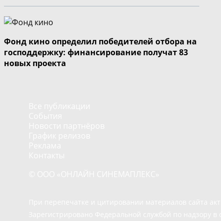
Фонд кино определил победителей отбора на
господдержку: финансирование получат 83
новых проекта
Все публикации
События
Новости партнёров
График релизов
Реклама
Контакты
© ООО «ОНЛАЙН СИНЕМАПЛЕКС»
При перепечатке и цитировании материалов сайта ак
Зарегистрировано Федеральной службой по надзору в 