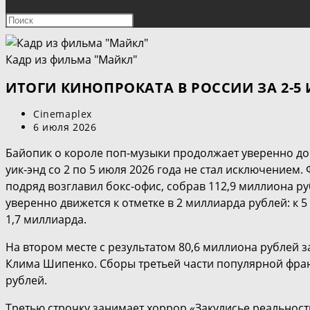
ПОИСК
Нажмите
клавишу
ПО
Escape,
Кадр из фильма "Майкл"
чтобы
ВЕБ-
закрыть
ИТОГИ КИНОПРОКАТА В РОССИИ ЗА 2-5
панель
САЙТУ
Автор
Cinemaplex
поиска.
записи:
Запись
6 июля 2026
опубликована:
Байопик о короле поп-музыки продолжает уверенно до
уик-энд со 2 по 5 июля 2026 года не стал исключением
подряд возглавил бокс-офис, собрав 112,9 миллиона ру
уверенно движется к отметке в 2 миллиарда рублей: к 
1,7 миллиарда.
На втором месте с результатом 80,6 миллиона рублей 
Клима Шипенко. Сборы третьей части популярной фра
рублей.
Третью строчку занимает хоррор «Закулисье реальности