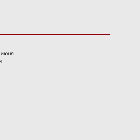
8 июня
я