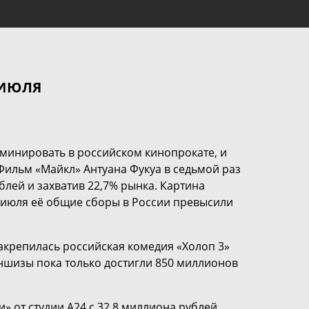
 ИЮЛЯ
минировать в российском кинопрокате, и
. Фильм «Майкл» Антуана Фукуа в седьмой раз
блей и захватив 22,7% рынка. Картина
5 июля её общие сборы в России превысили
закрепилась российская комедия «Холоп 3»
ншизы пока только достигли 850 миллионов
» от студии A24 с 32,8 миллиона рублей.