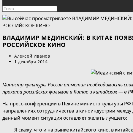
ПОИСК
Нажмите
клавишу
ПО
Escape,
чтобы
ВЕБ-
закрыть
ВЛАДИМИР МЕДИНСКИЙ: В КИТАЕ ПОЯВ
панель
РОССИЙСКОЕ КИНО
САЙТУ
поиска.
Автор
Алексей Иванов
записи:
Запись
1 декабря 2014
опубликована:
Министр культуры России отметил необходимость совм
проката российских фильмов в Китае и китайских — в РФ
На пресс-конференции в Пекине министр культуры РФ
направлениях сотрудничества в киноиндустрии между 
данный момент ситуация оставляет желать лучшего:
Я скажу, что и на рынке китайского кино, в китайс