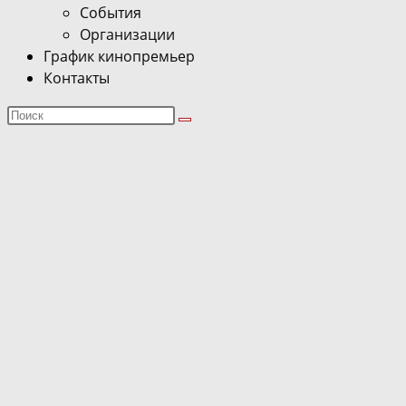
События
Организации
График кинопремьер
Контакты
Поиск
на
сайте