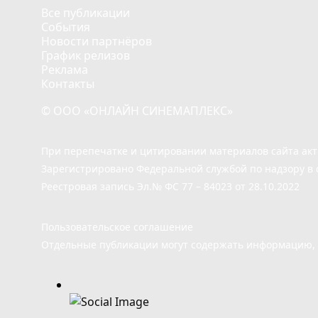
Все публикации
События
Новости партнёров
График релизов
Реклама
Контакты
© ООО «ОНЛАЙН СИНЕМАПЛЕКС»
При перепечатке и цитировании материалов сайта ак
Зарегистрировано Федеральной службой по надзору в 
Реестровая запись Эл.№ ФС 77 – 84023 от 28.10.2022
Пользовательское соглашение
Отдельные публикации могут содержать информацию, н