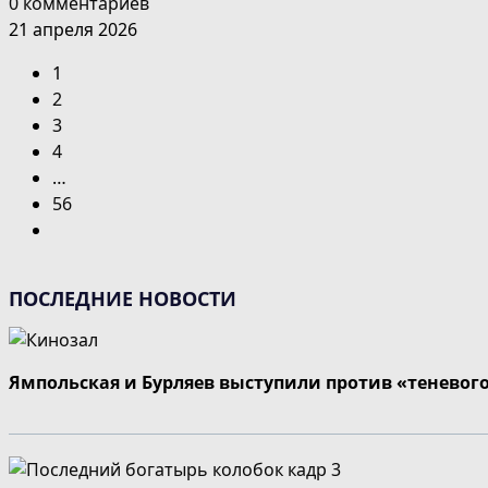
0 комментариев
21 апреля 2026
1
2
3
4
…
56
Перейти
на
следующую
ПОСЛЕДНИЕ НОВОСТИ
страницу
Ямпольская и Бурляев выступили против «теневог