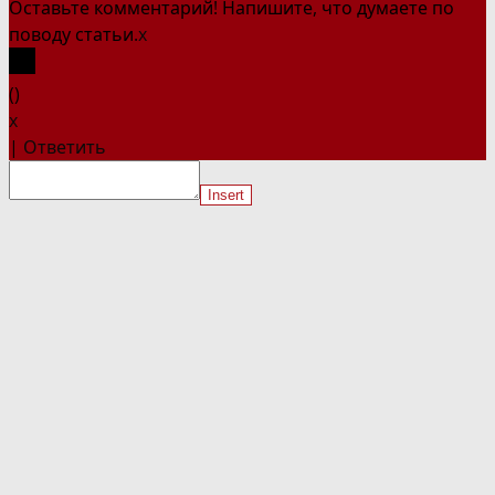
Оставьте комментарий! Напишите, что думаете по
поводу статьи.
x
(
)
x
|
Ответить
Insert