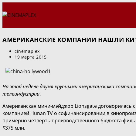
Перейти
к
содержимому
АМЕРИКАНСКИЕ КОМПАНИИ НАШЛИ КИТ
Автор
cinemaplex
записи:
Запись
19 марта 2015
опубликована:
На этой неделе двумя крупными американскими компани
телеиндустрии.
Американская мини-мэйджор Lionsgate договорилась
компанией Hunan TV о софинансировании в кинопроизв
примерно четверть производственного бюджета фильмо
$375 млн.