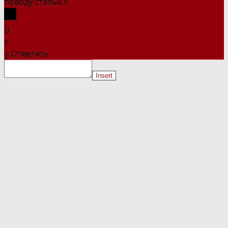
поводу статьи.
x
(
)
x
|
Ответить
Insert