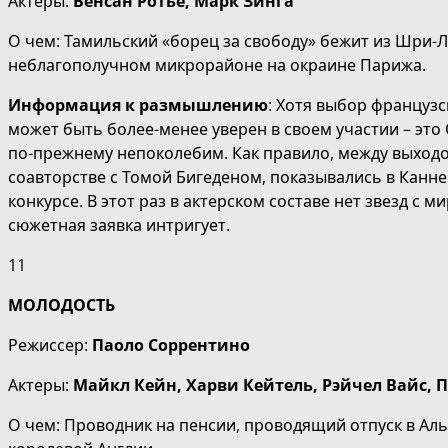
Актеры:
Венсан Ротье, Марк Зинга
О чем: Тамильский «борец за свободу» бежит из Шри-
неблагополучном микрорайоне на окраине Парижа.
Информация к размышлению
: Хотя выбор француз
может быть более-менее уверен в своем участии – это 
по-прежнему непоколебим. Как правило, между выходом
соавторстве с Томой Бигеденом, показывались в Канне
конкурсе. В этот раз в актерском составе нет звезд с
сюжетная заявка интригует.
11
МОЛОДОСТЬ
Режиссер:
Паоло Соррентино
Актеры:
Майкл Кейн
, Харви Кейтель
, Рэйчел Вайс
, 
О чем: Проводник на пенсии, проводящий отпуск в Аль