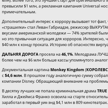
млн). Более того, это лучший старт для оригинального
превысили $1 млн, а рекламная кампания Universal нос
примечательным.
Дополнительный интерес к хоррору вызывает тот факт
«страшилки» стал Леван Габриадзе, режиссер ВЫКРУТА
вкусами американской молодежи — 74% зрителей были м
но это привычная ситуация для хорроров. Интересно, 
$40 млн к концу проката. Историю об опасностях вирту
ДАЛЬНЯЯ ДОРОГА
просела на
46,1%
. Мелодрама ЛУЧШЕ
более чем на $6 млн больше кассы упомянутого аналога 
Документальная картина
Monkey Kingdom
(
КОРОЛЕВС
с
$4,6 млн
. В прошлом году аналогичную сумму собра
компании Disney. Обращающий внимание на проблемы э
В десятку лучших не попала криминальная драма
TRUE
Хилла и Джеймса Франко освоила на старте относител
заработал в первый уик-энд $4,1 млн в 809 кинотеатрах.