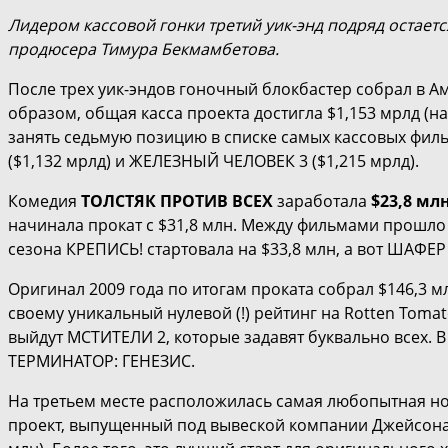
Лидером кассовой гонки третий уик-энд подряд остает
продюсера Тимура Бекмамбетова.
После трех уик-эндов гоночный блокбастер собрал в А
образом, общая касса проекта достигла $1,153 мрлд (
занять седьмую позицию в списке самых кассовых фил
($1,132 мрлд) и ЖЕЛЕЗНЫЙ ЧЕЛОВЕК 3 ($1,215 мрлд).
Комедия
ТОЛСТЯК ПРОТИВ ВСЕХ
заработала
$23,8 мл
начинала прокат с $31,8 млн. Между фильмами прошло
сезона КРЕПИСЬ! стартовала на $33,8 млн, а вот ШАФЕР
Оригинал 2009 года по итогам проката собрал $146,3 
своему уникальный нулевой (!) рейтинг на Rotten Tomat
выйдут МСТИТЕЛИ 2, которые задавят буквально всех. В
ТЕРМИНАТОР: ГЕНЕЗИС.
На третьем месте расположилась самая любопытная н
проект, выпущенный под вывеской компании Джейсона