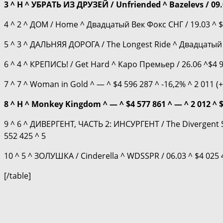
3 ^ H ^ УБРАТЬ ИЗ ДРУЗЕЙ / Unfriended ^ Bazelevs / 09
4 ^ 2 ^ ДОМ / Home ^ Двадцатый Век Фокс СНГ / 19.03 ^ $10
5 ^ 3 ^ ДАЛЬНЯЯ ДОРОГА / The Longest Ride ^ Двадцатый Ве
6 ^ 4 ^ КРЕПИСЬ! / Get Hard ^ Каро Премьер / 26.06 ^$4 944
7 ^ 7 ^ Woman in Gold ^ — ^ $4 596 287 ^ -16,2% ^ 2 011 (+
8 ^ H ^ Monkey Kingdom ^ — ^
$4 577 861
^ — ^ 2 012 ^ $
9 ^ 6 ^ ДИВЕРГЕНТ, ЧАСТЬ 2: ИНСУРГЕНТ / The Divergent Se
552 425 ^ 5
10 ^ 5 ^ ЗОЛУШКА / Cinderella ^ WDSSPR / 06.03 ^ $4 025 4
[/table]