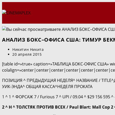
Перейти
к
содержимому
АНАЛИЗ БОКС–ОФИСА США: ТИМУР БЕК
Автор
Никитин Никита
записи:
Запись
20 апреля 2015
опубликована:
[table id=»true» caption=»ТАБЛИЦА БОКС-ОФИС США» wi
colalign=»center|center|center|center|center|center|ce
ПОЗИЦИЯ ^ ПРЕДЫДУЩАЯ НЕДЕЛЯ^ НАЗВАНИЕ / TITLE^
УИК-ЭНДА^ ОБЩАЯ КАССА^НЕДЕЛЯ ПРОКАТА
1 ^ 1 ^ ФОРСАЖ 7 / Furious 7 ^ UPI / 09.04 ^ $29 156 595 ^ 
2 ^ H ^ ТОЛСТЯК ПРОТИВ ВСЕХ / Paul Blart: Mall Cop 2 ^ 