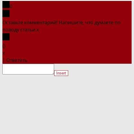
0
Оставьте комментарий! Напишите, что думаете по
поводу статьи.
x
(
)
x
|
Ответить
Insert