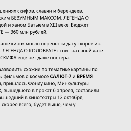
шениях скифов, славян и берендеев,
усским БЕЗУМНЫМ МАКСОМ. ЛЕГЕНДА О
 и ханом Батыем в XIII веке. Бюджет
Е — 360 млн рублей.
Наше кино» могло перенести дату скорее из-
у. ЛЕГЕНДА О КОЛОВРАТЕ стоит на своей дате
 у СКИФА еще нет даже постера.
разводить схожие по тематике картины по
ь фильмов о космосе
САЛЮТ-7
и
ВРЕМЯ
и, пришлось Фонду кино, Минкультуры
 вышедшего в прокат 6 апреля, составили
 вышедший в кинотеатры 12 октября,
, скорее всего, будет выше, чем у