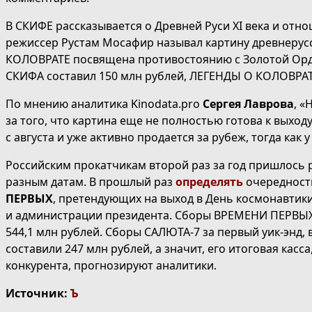
В СКИФЕ рассказывается о Древней Руси XI века и отно
режиссер Рустам Мосафир называл картину древнер
КОЛОВРАТЕ посвящена противостоянию с Золотой Ордой
СКИФА составил 150 млн рублей, ЛЕГЕНДЫ О КОЛОВРАТ
По мнению аналитика Kinodata.pro
Сергея Лаврова
, «
за того, что картина еще не полностью готова к выход
с августа и уже активно продается за рубеж, тогда как
Российским прокатчикам второй раз за год пришлось 
разным датам. В прошлый раз
определять
очередност
ПЕРВЫХ
, претендующих на выход в День космонавтик
и администрации президента. Сборы ВРЕМЕНИ ПЕРВЫХ,
544,1 млн рублей. Сборы САЛЮТА-7 за первый уик-энд,
составили 247 млн рублей, а значит, его итоговая касса
конкурента, прогнозируют аналитики.
Источник:
Ъ