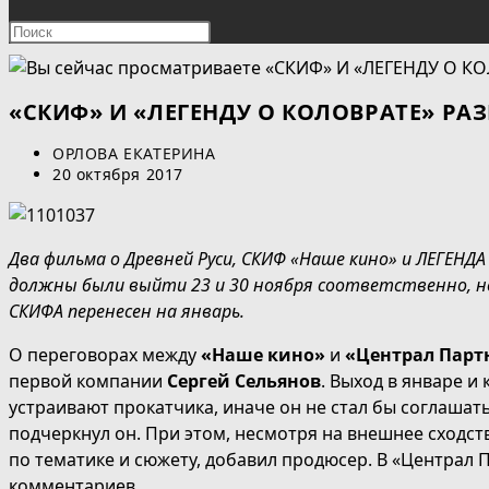
ПОИСК
Нажмите
клавишу
ПО
Escape,
чтобы
«СКИФ» И «ЛЕГЕНДУ О КОЛОВРАТЕ» РА
ВЕБ-
закрыть
Автор
ОРЛОВА ЕКАТЕРИНА
панель
САЙТУ
записи:
Запись
20 октября 2017
поиска.
опубликована:
Два фильма о Древней Руси, СКИФ «Наше кино» и ЛЕГЕН
должны были выйти 23 и 30 ноября соответственно, но
СКИФА перенесен на январь.
О переговорах между
«Наше кино»
и
«Централ Пар
первой компании
Сергей Сельянов
. Выход в январе и
устраивают прокатчика, иначе он не стал бы соглашать
подчеркнул он. При этом, несмотря на внешнее сходс
по тематике и сюжету, добавил продюсер. В «Централ
комментариев.