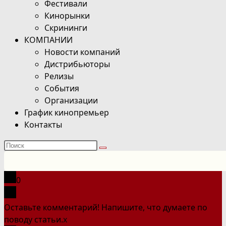
Фестивали
Кинорынки
Скрининги
КОМПАНИИ
Новости компаний
Дистрибьюторы
Релизы
События
Организации
График кинопремьер
Контакты
Поиск
на
сайте
0
Оставьте комментарий! Напишите, что думаете по
поводу статьи.
x