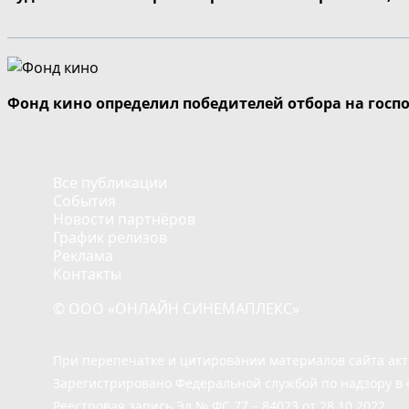
Фонд кино определил победителей отбора на госп
Все публикации
События
Новости партнёров
График релизов
Реклама
Контакты
© ООО «ОНЛАЙН СИНЕМАПЛЕКС»
При перепечатке и цитировании материалов сайта ак
Зарегистрировано Федеральной службой по надзору в 
Реестровая запись Эл.№ ФС 77 – 84023 от 28.10.2022