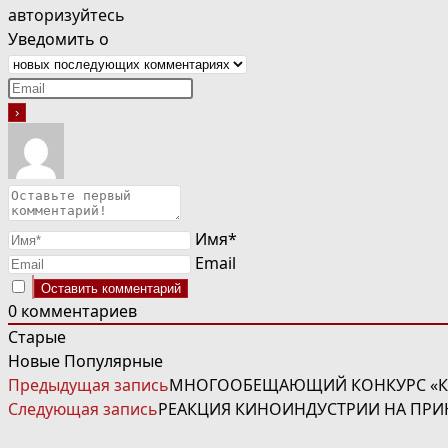
авторизуйтесь
Уведомить о
Имя*
Email
0
комментариев
Старые
Новые
Популярные
ЧИТАТЬ
Предыдущая запись
МНОГООБЕЩАЮЩИЙ КОНКУРС «КИН
ДАЛЕЕ
Следующая запись
РЕАКЦИЯ КИНОИНДУСТРИИ НА ПРИ
СТАТЬИ