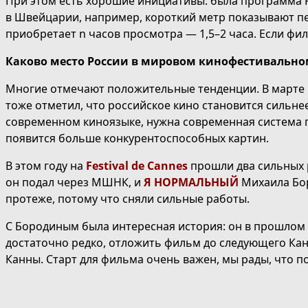
При этом есть хорошие инициативы: была программа R
в Швейцарии, например, короткий метр показывают пе
приобретает n часов просмотра — 1,5–2 часа. Если фил
Каково место России в мировом кинофестивальн
Многие отмечают положительные тенденции. В марте
тоже отметил, что российское кино становится сильне
современном киноязыке, нужна современная система п
появится больше конкурентоспособных картин.
В этом году на
Festival de Cannes
прошли два сильных 
он подал через МШНК, и
Я НОРМАЛЬНЫЙ
Михаила Бор
протеже, потому что сняли сильные работы.
С Бородиным была интересная история: он в прошлом 
достаточно редко, отложить фильм до следующего Кан
Канны. Старт для фильма очень важен, мы рады, что п