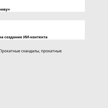
реву»
на создание ИИ-контента
Прокатные скандалы
,
прокатные