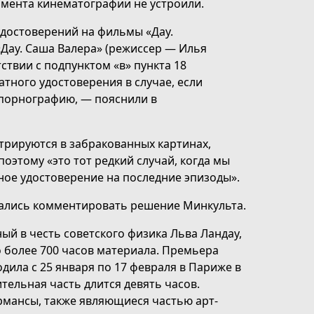
амента кинематографии не устроили.
удостоверений на фильмы «Дау.
 «Дау. Саша Валера» (режиссер — Илья
ствии с подпунктом «в» пункта 18
тного удостоверения в случае, если
порнографию, — пояснили в
трируются в забракованных картинах,
оэтому «это тот редкий случай, когда мы
ое удостоверение на последние эпизоды».
зались комментировать решение Минкульта.
й в честь советского физика Льва Ландау,
то более 700 часов материала. Премьера
дила c 25 января по 17 февраля в Париже в
тельная часть длится девять часов.
мансы, также являющиеся частью арт-