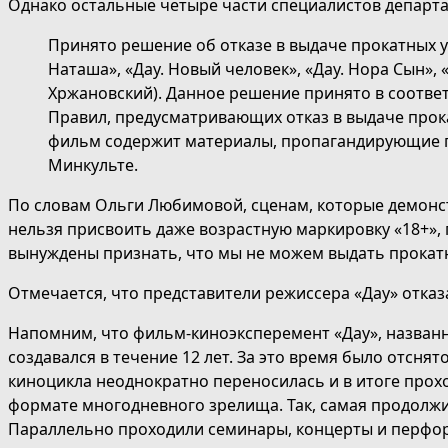
Однако остальные четыре части специалистов департ
Принято решение об отказе в выдаче прокатных 
Наташа», «Дау. Новый человек», «Дау. Нора Сын»,
Хржановский). Данное решение принято в соответ
Правил, предусматривающих отказ в выдаче прока
фильм содержит материалы, пропагандирующие 
Минкульте.
По словам Ольги Любимовой, сценам, которые демонс
нельзя присвоить даже возрастную маркировку «18+», п
вынуждены признать, что мы не можем выдать прокатн
Отмечается, что представители режиссера «Дау» отка
Напомним, что фильм-киноэксперемент «Дау», названны
создавался в течение 12 лет. За это время было отсня
киноцикла неоднократно переносилась и в итоге прохо
формате многодневного зрелища. Так, самая продолжи
Параллельно проходили семинары, концерты и перфор