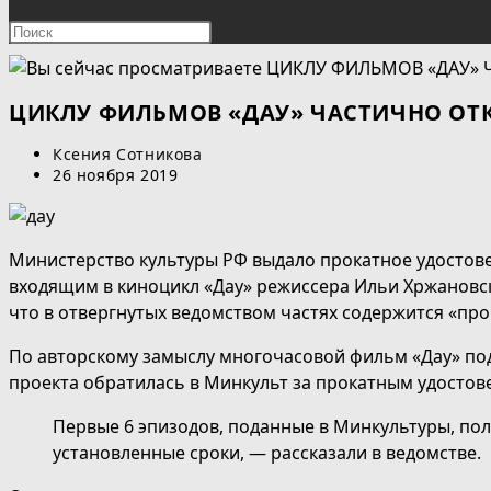
ПОИСК
Нажмите
клавишу
ПО
Escape,
чтобы
ЦИКЛУ ФИЛЬМОВ «ДАУ» ЧАСТИЧНО ОТК
ВЕБ-
закрыть
Автор
Ксения Сотникова
панель
САЙТУ
записи:
Запись
26 ноября 2019
поиска.
опубликована:
Министерство культуры РФ выдало прокатное удостове
входящим в киноцикл «Дау» режиссера Ильи Хржановск
что в отвергнутых ведомством частях содержится «пр
По авторскому замыслу многочасовой фильм «Дау» под
проекта обратилась в Минкульт за прокатным удостов
Первые 6 эпизодов, поданные в Минкультуры, по
установленные сроки, — рассказали в ведомстве.