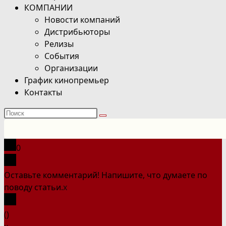
КОМПАНИИ
Новости компаний
Дистрибьюторы
Релизы
События
Организации
График кинопремьер
Контакты
Поиск
на
сайте
0
Оставьте комментарий! Напишите, что думаете по
поводу статьи.
x
(
)