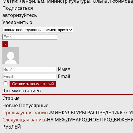
Метки
:
Ленфильм
,
Министр культуры
,
Ольга Любимова
Подписаться
авторизуйтесь
Уведомить о
Имя*
Email
0
комментариев
Старые
Новые
Популярные
ЧИТАТЬ
Предыдущая запись
МИНКУЛЬТУРЫ РАСПРЕДЕЛИЛО С
ДАЛЕЕ
Следующая запись
НА МЕЖДУНАРОДНОЕ ПРОДВИЖЕНИЕ
СТАТЬИ
РУБЛЕЙ