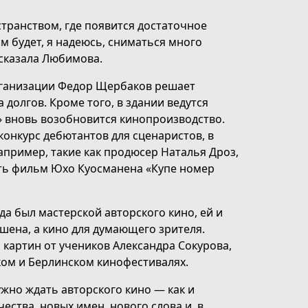
транством, где появится достаточное
м будет, я надеюсь, сниматься много
 сказала Любимова.
рганизации Федор Щербаков решает
долгов. Кроме того, в здании ведутся
 вновь возобновится кинопроизводство.
конкурс дебютантов для сценаристов, в
апример, такие как продюсер Наталья Дроз,
ять фильм Юхо Куосманена «Купе номер
а был мастерской авторского кино, ей и
кшена, а кино для думающего зрителя.
 картин от учеников Александра Сокурова,
ком и Берлинском кинофестивалях.
жно ждать авторского кино — как и
чества, новых имен, нового слова и, в