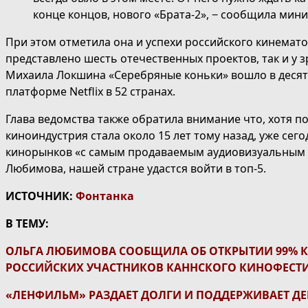
конце концов, нового «Брата-2», − сообщила мини
При этом отметила она и успехи российского кинематог
представлено шесть отечественных проектов, так и у 
Михаила Локшина «Серебряные коньки» вошло в деся
платформе Netflix в 52 странах.
Глава ведомства также обратила внимание что, хотя п
киноиндустрия стала около 15 лет тому назад, уже сег
кинорынков «с самым продаваемым аудиовизуальным к
Любимова, нашей стране удастся войти в топ-5.
ИСТОЧНИК:
Фонтанка
В ТЕМУ:
ОЛЬГА ЛЮБИМОВА СООБЩИЛА ОБ ОТКРЫТИИ 99% К
РОССИЙСКИХ УЧАСТНИКОВ КАННСКОГО КИНОФЕСТ
«ЛЕНФИЛЬМ» РАЗДАЕТ ДОЛГИ И ПОДДЕРЖИВАЕТ Д