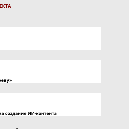
ЕКТА
реву»
на создание ИИ-контента