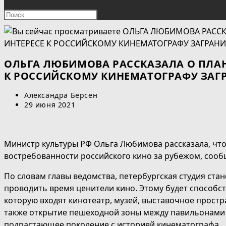
ПОИСК
Нажмите
клавишу
ПО
Escape,
чтобы
ВЕБ-
закрыть
ОЛЬГА ЛЮБИМОВА РАССКАЗАЛА О ПЛАН
панель
К РОССИЙСКОМУ КИНЕМАТОГРАФУ ЗАГ
САЙТУ
поиска.
Автор
Александра Берсен
записи:
Запись
29 июня 2021
опубликована:
Министр культуры РФ Ольга Любимова рассказала, что
востребованности российского кино за рубежом, сооб
По словам главы ведомства, петербургская студия ста
проводить время ценители кино. Этому будет способс
которую входят кинотеатр, музей, выставочное простр
также открытие пешеходной зоны между павильонами 
подрастающее поколение с историей кинематографа.