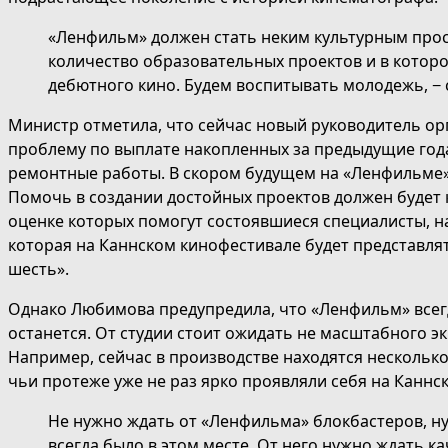
«Ленфильм» должен стать неким культурным прос
количество образовательных проектов и в которо
дебютного кино. Будем воспитывать молодежь, −
Министр отметила, что сейчас новый руководитель о
проблему по выплате накопленных за предыдущие года 
ремонтные работы. В скором будущем на «Ленфильме»
Помочь в создании достойных проектов должен будет 
оценке которых помогут состоявшиеся специалисты, н
которая на Каннском кинофестивале будет представл
шесть».
Однако Любимова предупредила, что «Ленфильм» всегд
останется. От студии стоит ожидать не масштабного э
Например, сейчас в производстве находятся несколько
чьи протеже уже не раз ярко проявляли себя на Каннс
Не нужно ждать от «Ленфильма» блокбастеров, ну
всегда было в этом месте. От него нужно ждать ка