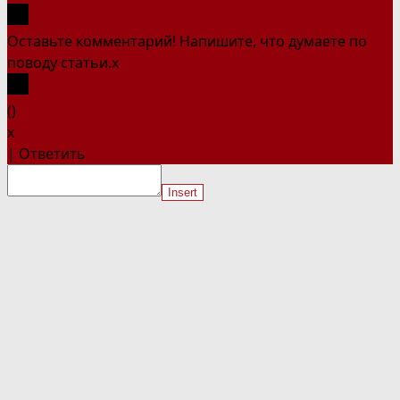
Оставьте комментарий! Напишите, что думаете по
поводу статьи.
x
(
)
x
|
Ответить
Insert