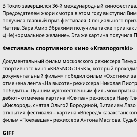
В Токио завершился 36-й международный кинофестива
Председателем жюри смотра в этом году выступил Вим
получила главный приз фестиваля. Специального приз
Наттив. Зара Амир Эбрахими получила также приз ка
«(Не)нормальное желание». Эта же картина получила 
Фестиваль спортивного кино «Krasnogorski»
Документальный фильм московского режиссера Тимура
спортивного кино «KRASNOGORSKI», который проходил 
документальный фильм» победил фильм «Охотники за 
отмечена лента «На высоте» режиссера Николая Пиот
победить». Лучшим художественным фильмом признана
дебют» отмечена картина «Клятва» режиссера Нану Тли
«Кислород», снятая Ольгой Бородиной, Виталием Лаз
открытия фестиваля – картина «Вперед!» казахстанско
фильм «Поехавшая» режиссера Антона Маслова. Судьбу
GIFF