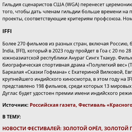
Гильдия сценаристов США (WGA) перенесет церемонию в
того, чтобы дать членам гильдии больше времени на 
проекты, соответствующие критериям профсоюза. Ном
IFFI
Более 270 фильмов из разных стран, включая Россию, б
India, IFFI), который в 2023 году пройдет в Гоа с 20
южноазиатской республики Анураг Сингх Тхакур. Фильм
биографическая спортивная драма «Полулегкий вес» (T
Баркалая «Сказки Гофмана» с Екатериной Вилковой, Е
крупнейшего индийского киносмотра, в этом году на IF
представлено 198 фильмов, среди которых 13 мировых 
Дуглас будет удостоен премии имени индийского режи
Источник:
Российская газета
,
Фестиваль «Красног
В ТЕМУ:
НОВОСТИ ФЕСТИВАЛЕЙ: ЗОЛОТОЙ ОРЁЛ, ЗОЛОТОЙ ГЛ