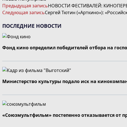
ЧИТАТЬ
Предыдущая запись
НОВОСТИ ФЕСТИВАЛЕЙ: КИНОПЕРЕМ
ДАЛЕЕ
Следующая запись
Сергей Тютин («Арткино»): «Россий
СТАТЬИ
ПОСЛЕДНИЕ НОВОСТИ
Фонд кино определил победителей отбора на госп
Министерство культуры подало иск на кинокомпа
«Союзмультфильм» постепенно отказывается от п