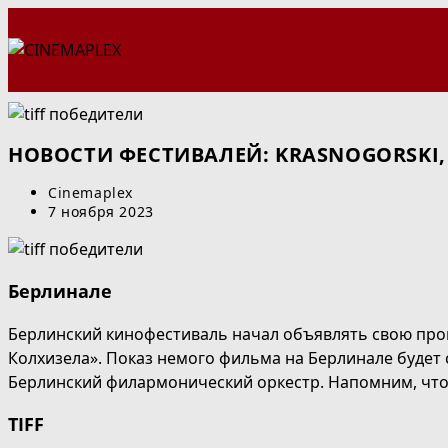
Перейти
к
содержимому
НОВОСТИ ФЕСТИВАЛЕЙ: KRASNOGORSKI, Б
Автор
Cinemaplex
записи:
Запись
7 ноября 2023
опубликована:
Берлинале
Берлинский кинофестиваль начал объявлять свою прогр
Колхизела». Показ немого фильма на Берлинале буде
Берлинский филармонический оркестр. Напомним, что 
TIFF