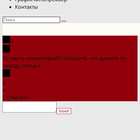
Контакты
Поиск
на
сайте
0
Оставьте комментарий! Напишите, что думаете по
поводу статьи.
x
(
)
x
|
Ответить
Insert