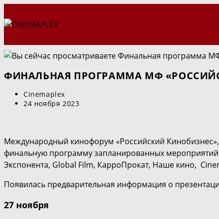
Перейти
к
содержимому
ФИНАЛЬНАЯ ПРОГРАММА МФ «РОССИЙС
Автор
Cinemaplex
записи:
Запись
24 ноября 2023
опубликована:
Международный кинофорум «Российский Кинобизнес», к
финальную программу запланированных мероприятий. 
Экспонента, Global Film, КарроПрокат, Наше кино, Cine
Появилась предварительная информация о презентац
27 ноября