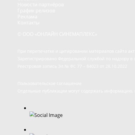
Новости партнёров
График релизов
Реклама
Контакты
© ООО «ОНЛАЙН СИНЕМАПЛЕКС»
При перепечатке и цитировании материалов сайта ак
Зарегистрировано Федеральной службой по надзору в 
Реестровая запись Эл.№ ФС 77 – 84023 от 28.10.2022
Пользовательское соглашение
Отдельные публикации могут содержать информацию, н