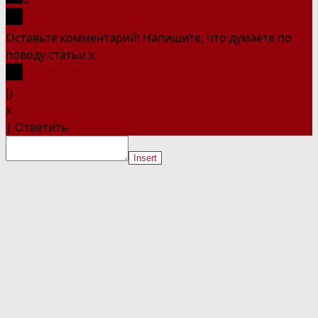
Оставьте комментарий! Напишите, что думаете по
поводу статьи.
x
(
)
x
|
Ответить
Insert