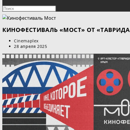
ПОИСК
Нажмите
клавишу
ПО
Escape,
чтобы
КИНОФЕСТИВАЛЬ «МОСТ» ОТ «ТАВРИДА
ВЕБ-
закрыть
Автор
Cinemaplex
панель
САЙТУ
записи:
Запись
28 апреля 2025
поиска.
опубликована: