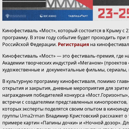
Кинофестиваль «Мост», который состоится в Крыму с 2
программу. В этом году событие будет проходить при
Российской Федерации.
Регистрация
на кинофестивал
Кинофестиваль «Мост» — это фестиваль-премия, где н
Академии творческих индустрий «Меганом» (проектов 
художественные и документальные фильмы, сериалы, 
В культурную программу кинофестиваля, помимо глав
открытия и закрытия, дневные мероприятия для зрите
награждения победителей конкурса «Мост.Горизонты»,
встречи с создателями представленных кинопроектов, 
которых эксперты поделятся своим опытом в киноиндус
группы Uma2rman Владимир Кристовский расскажет о т
примере картин «Папины дочки» и «Ночной дозор». Дл