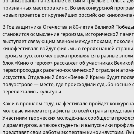
организованы панельные сессии и круглые столы, а дл
признанных мастеров кино. Во внеконкурсной програ
новых проектов от крупнейших российских кинокомпа
В Год защитника Отечества и 80-летия Великой Побед
становится осмысление героизма, исторической памят
выступает связующим звеном между эпохами, поколен
кинофестиваля войдут фильмы о героях нашей страны. 
героизм русского человека проявлялся в разные эпохи
блок «Кино о героях» расскажет об участниках Велико
первопроходцах ракетно-космической отрасли и атом
искусства. Отдельный блок «Вечный Крым» будет пос
полуострове — месте, где происходили судьбоносные 
переплетались культуры.
Как и в прошлом году, на фестивале пройдёт конкурсн
молодые кинематографисты со всей страны представя
Участники творческих молодёжных сообществ професс
и драматургов, а также студенты и выпускники профил
представят свои работы экспертам киноиндустрии. Лу