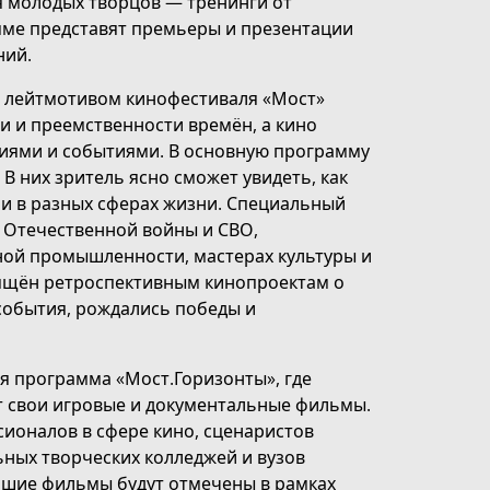
я молодых творцов — тренинги от
мме представят премьеры и презентации
ний.
ы лейтмотивом кинофестиваля «Мост»
и и преемственности времён, а кино
иями и событиями. В основную программу
В них зритель ясно сможет увидеть, как
 и в разных сферах жизни. Специальный
й Отечественной войны и СВО,
ной промышленности, мастерах культуры и
вящён ретроспективным кинопроектам о
события, рождались победы и
ая программа «Мост.Горизонты», где
т свои игровые и документальные фильмы.
ионалов в сфере кино, сценаристов
ьных творческих колледжей и вузов
чшие фильмы будут отмечены в рамках