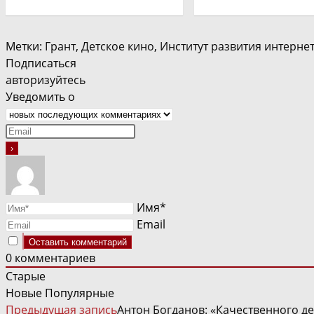
Метки
:
Грант
,
Детское кино
,
Институт развития интерне
Подписаться
авторизуйтесь
Уведомить о
Имя*
Email
0
комментариев
Старые
Новые
Популярные
ЧИТАТЬ
Предыдущая запись
Антон Богданов: «Качественного д