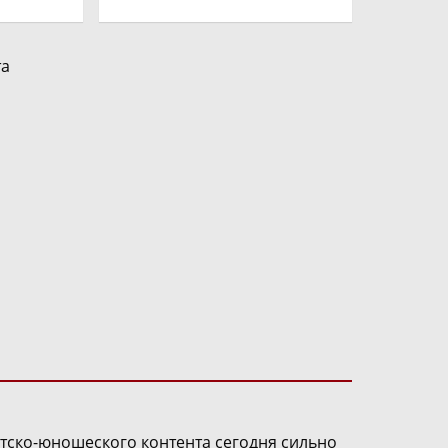
та
етско-юношеского контента сегодня сильно