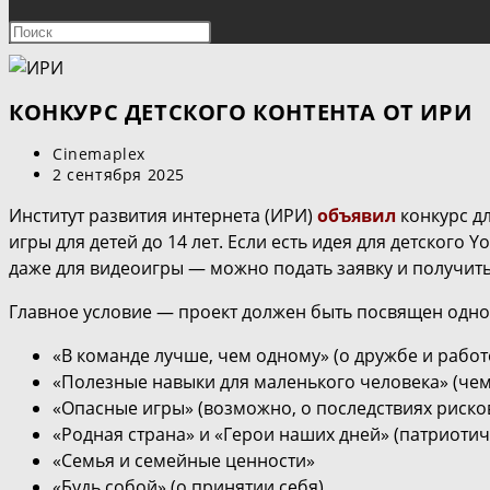
ПОИСК
Нажмите
клавишу
ПО
Escape,
чтобы
КОНКУРС ДЕТСКОГО КОНТЕНТА ОТ ИРИ
ВЕБ-
закрыть
Автор
Cinemaplex
панель
САЙТУ
записи:
Запись
2 сентября 2025
поиска.
опубликована:
Институт развития интернета (ИРИ)
объявил
конкурс дл
игры для детей до 14 лет. Если есть идея для детского 
даже для видеоигры — можно подать заявку и получить
Главное условие — проект должен быть посвящен одно
«В команде лучше, чем одному» (о дружбе и работ
«Полезные навыки для маленького человека» (че
«Опасные игры» (возможно, о последствиях риско
«Родная страна» и «Герои наших дней» (патриотич
«Семья и семейные ценности»
«Будь собой» (о принятии себя).