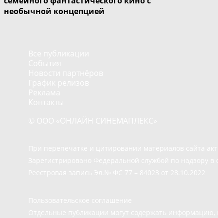
семейного фантастического кино с
необычной концепцией
Все публикации
События
Новости партнёров
График релизов
Реклама
Контакты
© ООО «ОНЛАЙН СИНЕМАПЛЕКС»
При перепечатке и цитировании материалов сайта ак
Зарегистрировано Федеральной службой по надзору в 
Реестровая запись Эл.№ ФС 77 – 84023 от 28.10.2022
Пользовательское соглашение
Отдельные публикации могут содержать информацию, н