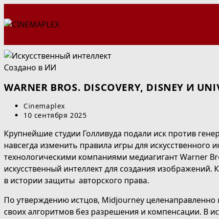
Перейти
к
содержимому
Создано в ИИ
WARNER BROS. DISCOVERY, DISNEY И U
Автор
Cinemaplex
записи:
Запись
10 сентября 2025
опубликована:
Крупнейшие студии Голливуда подали иск против гене
навсегда изменить правила игры для искусственного 
технологическими компаниями медиагигант Warner Bro
искусственный интеллект для создания изображений. К 
в истории защиты авторского права.
По утверждению истцов, Midjourney целенаправленно 
своих алгоритмов без разрешения и компенсации. В и