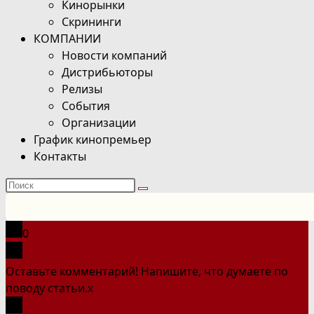
Кинорынки
Скрининги
КОМПАНИИ
Новости компаний
Дистрибьюторы
Релизы
События
Организации
График кинопремьер
Контакты
Поиск
на
сайте
0
Оставьте комментарий! Напишите, что думаете по
поводу статьи.
x