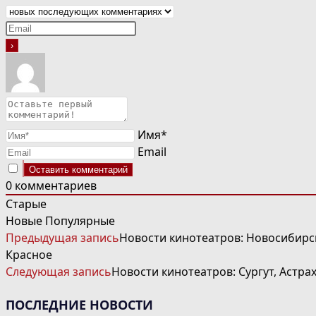
Имя*
Email
0
комментариев
Старые
Новые
Популярные
ЧИТАТЬ
Предыдущая запись
Новости кинотеатров: Новосибирск
ДАЛЕЕ
Красное
СТАТЬИ
Следующая запись
Новости кинотеатров: Сургут, Астра
ПОСЛЕДНИЕ НОВОСТИ