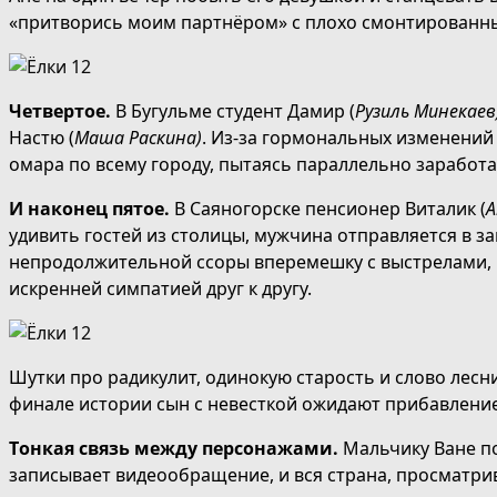
«притворись моим партнёром» с плохо смонтированн
Четвертое.
В Бугульме студент Дамир (
Рузиль Минекаев
Настю (
Маша Раскина)
. Из-за гормональных изменений
омара по всему городу, пытаясь параллельно заработа
И наконец пятое.
В Саяногорске пенсионер Виталик (
А
удивить гостей из столицы, мужчина отправляется в за
непродолжительной ссоры вперемешку с выстрелами, 
искренней симпатией друг к другу.
Шутки про радикулит, одинокую старость и слово лесн
финале истории сын с невесткой ожидают прибавление.
Тонкая связь между персонажами.
Мальчику Ване п
записывает видеообращение, и вся страна, просматрив