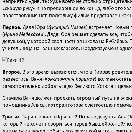
неприятно удивить: хуже всего не столько отрицатель
«скорую руку» и не проверенное до конца, либо это ха
повествования нет, поскольку фильм представлен как 
Первое.
Дядя Юра (
Дмитрий Нагиев
) встречает Новый 
(
Ирина Медведева
). Дядя Юра решает сделать всё, чтоб
девушкой, у которой своя частная школа на Рублёвке.
учительница начальных классов. Предсказуемо и одно
Второе.
В это время выясняется, что в Кирове родите
развестись. Ваня (
Константин Каримов
) должен остать
самостоятельно добраться до Великого Устюга с целью
Сначала Ваня должен проехать огромный путь на элек
помощника Алисы, которая готова с легкостью помочь
Третье.
Параллельно в Красной Поляне девушка Аня (
Т
который не хочет позориться перед бывшей женой/под
Ане на один вечер побыть его девушкой и станцевать 