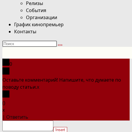
Релизы
События
Организации
График кинопремьер
Контакты
Поиск
на
сайте
0
Оставьте комментарий! Напишите, что думаете по
поводу статьи.
x
(
)
x
|
Ответить
Insert