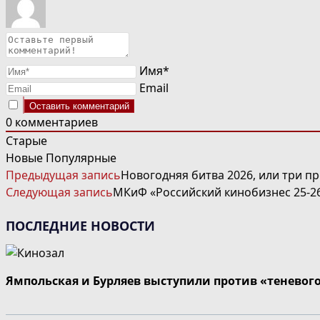
Имя*
Email
0
комментариев
Старые
Новые
Популярные
ЧИТАТЬ
Предыдущая запись
Новогодняя битва 2026, или три п
ДАЛЕЕ
Следующая запись
МКиФ «Российский кинобизнес 25-2
СТАТЬИ
ПОСЛЕДНИЕ НОВОСТИ
Ямпольская и Бурляев выступили против «теневог