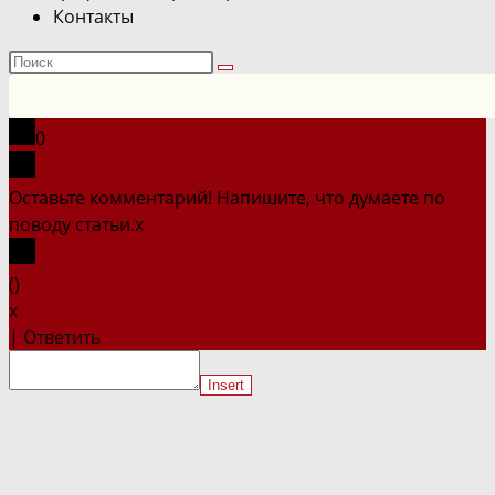
Контакты
Поиск
на
сайте
0
Оставьте комментарий! Напишите, что думаете по
поводу статьи.
x
(
)
x
|
Ответить
Insert