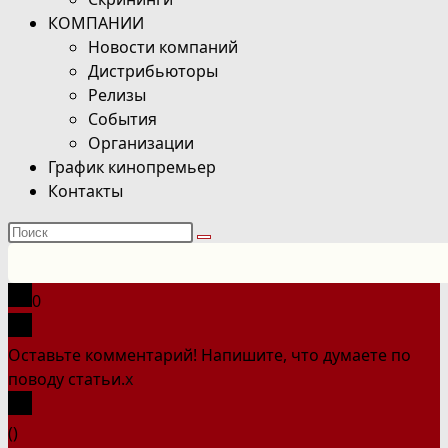
КОМПАНИИ
Новости компаний
Дистрибьюторы
Релизы
События
Организации
График кинопремьер
Контакты
Поиск
на
сайте
0
Оставьте комментарий! Напишите, что думаете по
поводу статьи.
x
(
)