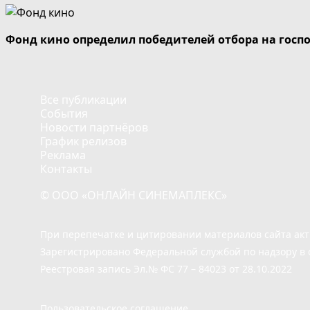
Фонд кино определил победителей отбора на госп
Все публикации
События
Новости партнёров
График релизов
Реклама
Контакты
© ООО «ОНЛАЙН СИНЕМАПЛЕКС»
При перепечатке и цитировании материалов сайта ак
Зарегистрировано Федеральной службой по надзору в 
Реестровая запись Эл.№ ФС 77 – 84023 от 28.10.2022
Пользовательское соглашение