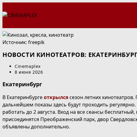
Перейти
к
содержимому
Источник: freepik
НОВОСТИ КИНОТЕАТРОВ: ЕКАТЕРИНБУРГ
Автор
Cinemaplex
записи:
Запись
8 июня 2026
опубликована:
Екатеринбург
В Екатеринбурге
открылся
сезон летних кинотеатров. 
дальнейшем показы здесь будут проходить регулярно. 
работать до 2 августа. Вход на все сеансы бесплатны
присоединятся Преображенский парк, двор Свердловск
объявлены дополнительно.