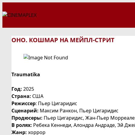
Перейти
к
содержимому
ОНО. КОШМАР НА МЕЙПЛ-СТРИТ
Traumatika
Год:
2025
Страна:
США
Режиссер
: Пьер Цигаридис
Сценарий:
Максим Ранкон, Пьер Цигаридис
Продюсеры:
Пьер Цигаридис, Жан-Пьер Морреале
В ролях:
Ребека Кеннеди, Алондра Андраде, Эй Дже
Жанр:
хоррор