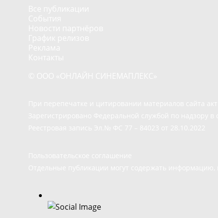
Все публикации
События
Новости партнёров
График релизов
Реклама
Контакты
© ООО «ОНЛАЙН СИНЕМАПЛЕКС»
При перепечатке и цитировании материалов сайта ак
Зарегистрировано Федеральной службой по надзору в 
Реестровая запись Эл.№ ФС 77 – 84023 от 28.10.2022
Пользовательское соглашение
Отдельные публикации могут содержать информацию, н