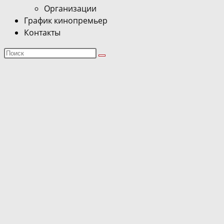
Организации
График кинопремьер
Контакты
Поиск
на
сайте