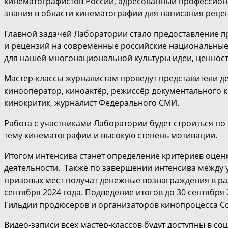
кинематографистов России, адресованный профессион
знания в области кинематографии для написания реце
Главной задачей Лаборатории стало предоставление 
и рецензий на современные российские национальные 
для нашей многонациональной культуры идеи, ценност
Мастер-классы журналистам проведут представители д
кинооператор, киноактёр, режиссёр документального к
кинокритик, журналист Федерального СМИ.
Работа с участниками Лаборатории будет строиться п
тему кинематографии и высокую степень мотивации.
Итогом интенсива станет определение критериев оцен
деятельности. Также по завершении интенсива между 
призовых мест получат денежные вознаграждения в разм
сентября 2024 года. Подведение итогов до 30 сентябр
Гильдии продюсеров и организаторов кинопроцесса Со
Видео-записи всех мастер-классов будут доступны в со