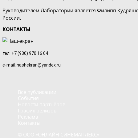
Руководителем Лаборатории является Филипп Кудряшо
России.
КОНТАКТЫ
тел:
+7 (930) 970 16 04
e-mail:
nashekran@yandex.ru
Все публикации
События
Новости партнёров
График релизов
Реклама
Контакты
© ООО «ОНЛАЙН СИНЕМАПЛЕКС»