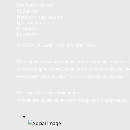
Все публикации
События
Новости партнёров
График релизов
Реклама
Контакты
© ООО «ОНЛАЙН СИНЕМАПЛЕКС»
При перепечатке и цитировании материалов сайта ак
Зарегистрировано Федеральной службой по надзору в 
Реестровая запись Эл.№ ФС 77 – 84023 от 28.10.2022
Пользовательское соглашение
Отдельные публикации могут содержать информацию, н