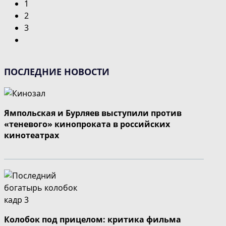
1
2
3
Перейти
на
следующую
ПОСЛЕДНИЕ НОВОСТИ
страницу
Ямпольская и Бурляев выступили против
«теневого» кинопроката в российских
кинотеатрах
Колобок под прицелом: критика фильма