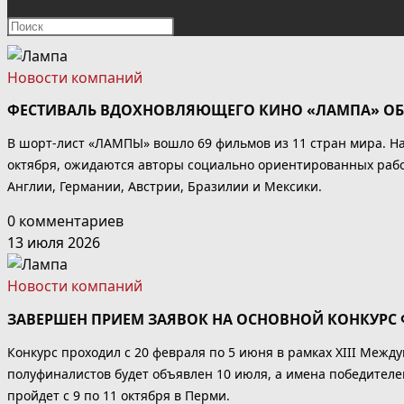
ПОИСК
Нажмите
клавишу
ПО
Escape,
Новости компаний
чтобы
ВЕБ-
ФЕСТИВАЛЬ ВДОХНОВЛЯЮЩЕГО КИНО «ЛАМПА» О
закрыть
панель
САЙТУ
В шорт-лист «ЛАМПЫ» вошло 69 фильмов из 11 стран мира. На
поиска.
октября, ожидаются авторы социально ориентированных работ
Англии, Германии, Австрии, Бразилии и Мексики.
0 комментариев
13 июля 2026
Новости компаний
ЗАВЕРШЕН ПРИЕМ ЗАЯВОК НА ОСНОВНОЙ КОНКУРС
Конкурс проходил с 20 февраля по 5 июня в рамках XIII Меж
полуфиналистов будет объявлен 10 июля, а имена победителе
пройдет с 9 по 11 октября в Перми.