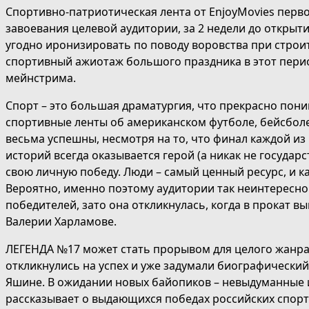
Спортивно-патриотическая лента от EnjoyMovies первой
завоевания целевой аудитории, за 2 недели до откры
угодно иронизировать по поводу воровства при строит
спортивный ажиотаж большого праздника в этот перио
мейнстрима.
Спорт – это большая драматургия, что прекрасно пон
спортивные ленты об американском футболе, бейсболе 
весьма успешны, несмотря на то, что финал каждой из 
историй всегда оказывается герой (а никак не государ
свою личную победу. Люди – самый ценный ресурс, и ка
Вероятно, именно поэтому аудитории так неинтересно
победителей, зато она откликнулась, когда в прокат в
Валерии Харламове.
ЛЕГЕНДА №17 может стать прорывом для целого жанр
откликнулись на успех и уже задумали биографически
Яшине. В ожидании новых байопиков – невыдуманные
рассказывает о выдающихся победах российских спорт