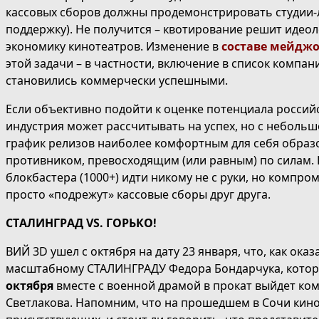
кассовых сборов должны продемонстрировать студии
поддержку). Не получится – квотирование решит идеол
экономику кинотеатров. Изменение в
составе мейдж
этой задачи – в частности, включение в список компан
становились коммерчески успешными.
Если объективно подойти к оценке потенциала российс
индустрия может рассчитывать на успех, но с небольш
график релизов наиболее комфортным для себя образо
противником, превосходящим (или равным) по силам. 
блокбастера (1000+) идти никому не с руки, но компро
просто «подрежут» кассовые сборы друг друга.
СТАЛИНГРАД
VS
. ГОРЬКО!
ВИЙ 3D ушел с октября на дату 23 января, что, как ока
масштабному СТАЛИНГРАДУ Федора Бондарчука, кото
октября
вместе с военной драмой в прокат выйдет коме
Светлакова. Напомним, что на прошедшем в Сочи кин