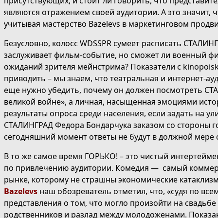
присутствующих, и стоит ли говорить, что представит
являются отражением своей аудитории. А это значит, ч
учитывая мастерство Bazelevs в маркетинговом продв
Безусловно, колосс WDSSPR сумеет расписать СТАЛИНГР
заслуживает фильм-событие, но сможет ли военный ф
ожиданий зрителя мейнстрима? Показатели с kinopoisk
приводить – мы знаем, что театральная и интернет-ау
еще нужно убедить, почему он должен посмотреть СТА
великой войне», а личная, насыщенная эмоциями исто
результаты опроса среди населения, если задать на ул
СТАЛИНГРАД Федора Бондарчука заказом со стороны гос
сегодняшний момент ответы не будут в должной мере
В то же самое время ГОРЬКО! – это чистый интертейме
по привлечению аудитории. Комедия — самый коммер
рынке, которому не страшны экономические катаклиз
Bazelevs
наш обозреватель отметил, что, «судя по всем
представления о том, что могло произойти на свадьбе
родственников и разлад между молодоженами. Показ