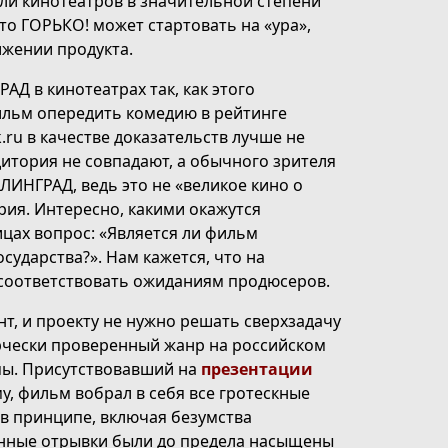
ели кинотеатров в значительной степени
то ГОРЬКО! может стартовать на «ура»,
ижении продукта.
АД в кинотеатрах так, как этого
ильм опередить комедию в рейтинге
.ru в качестве доказательств лучше не
дитория не совпадают, а обычного зрителя
ЛИНГРАД, ведь это не «великое кино о
рия. Интересно, какими окажутся
ицах вопрос: «Является ли фильм
ударства?». Нам кажется, что на
 соответствовать ожиданиям продюсеров.
нт, и проекту не нужно решать сверхзадачу
чески проверенный жанр на российском
мы. Присутствовавший на
презентации
у, фильм вобрал в себя все гротескные
 в принципе, включая безумства
анные отрывки были до предела насыщены