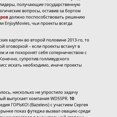
-лидеры, получающие государственную
огические вопросы, оставив за бортом
оров
должно поспособствовать решению
ии EnjoyMovies, чьи проекты всегда
ких картин во второй половине 2013-го, то
ой оговоркой – если проекты встанут в
м и не похоронят себя соперничеством с
Конечно, супротив голливудского
мисс искать необходимо, иначе проекты
залось, нисколько не упростило задачу
рый выпускает компания WDSSPR.
10
дия ГОРЬКО! (Bazelevs) с участием Сергея
орынке показ футеджа вызвал овацию среди