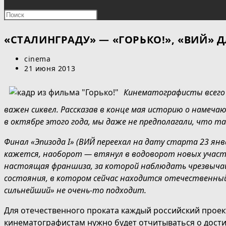
ПОИСК
Нажмите
клавишу
ПО
Escape,
«СТАЛИНГРАДУ» — «ГОРЬКО!», «ВИЙ» 
чтобы
ВЕБ-
Автор
cinema
закрыть
записи:
Запись
21 июня 2013
панель
САЙТУ
опубликована:
поиска.
Кинематографисты всего 
важен сиквел. Рассказав в конце мая историю о намеч
в октябре этого года, мы даже не предполагали, что т
Финал «Эпизода I» (ВИЙ переехал на дату старта 23 янв
кажется, наоборот — втянул в водоворот новых участн
настоящая франшиза, за которой наблюдать чрезвычай
состояния, в котором сейчас находится отечественн
сильнейший» не очень-то подходит.
Для отечественного проката каждый российский проект 
кинематографистам нужно будет отчитываться о дости