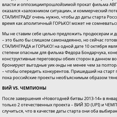
власти и оппозициипрошлойзимой прокат фильма АВГ
оказался «заложником ситуации», и коммерческий пот
СТАЛИНГРАДУ очень нужно, чтобы до даты старта Росси
время как аполитичный ГОРЬКО! может не сомневаться
Мы не ставим себе целью предложить продюсерам и д
– это было бы слишком самонадеянно, но сейчас готов
СТАЛИНГРАДА и ГОРЬКО! на одной дате 10 октября яв
степени опасным для фильма Федора Бондарчука, коне
конструктивные переговоры обеих сторон в данном во
бронируют выгодные уик-энды не менее чем за полтора
– чтобы опередить конкурентов. Пришедший на старт 
пока российские проекты необъяснимым образом тянет 
ВИЙ
VS
. ЧЕМПИОНЫ
После завершения «Новогодней битвы 2013-14» в январ
только 2 отечественных проекта – ВИЙ 3D (UPI) и ЧЕМ
случиться, что в качестве даты старта они оба выбир