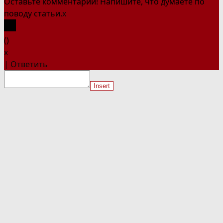
Оставьте комментарий! Напишите, что думаете по
поводу статьи.
x
(
)
x
|
Ответить
Insert