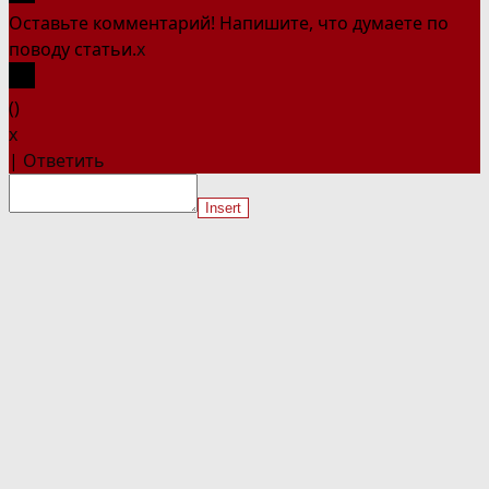
Оставьте комментарий! Напишите, что думаете по
поводу статьи.
x
(
)
x
|
Ответить
Insert