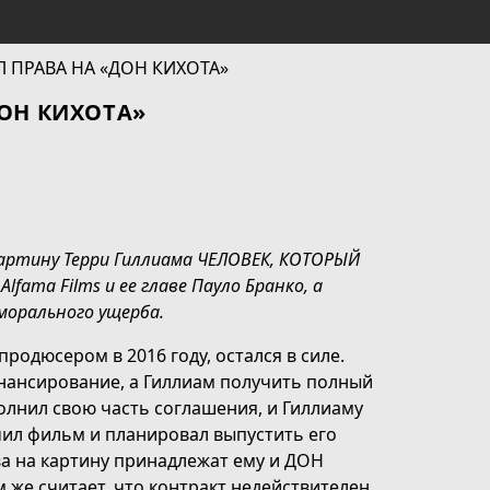
ДОН КИХОТА»
картину Терри Гиллиама ЧЕЛОВЕК, КОТОРЫЙ
ama Films и ее главе Пауло Бранко, а
морального ущерба.
родюсером в 2016 году, остался в силе.
нансирование, а Гиллиам получить полный
олнил свою часть соглашения, и Гиллиаму
ил фильм и планировал выпустить его
ава на картину принадлежат ему и ДОН
 же считает, что контракт недействителен