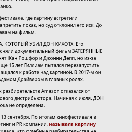
анко.
естивале, где картину встретили
апретить показ, но суд отклонил его иск. До
равам на фильм.
КА, КОТОРЫЙ УБИЛ ДОН КИХОТА. Его
же сняли документальный фильм ЗАТЕРЯННЫЕ
нят Жан Рошфор и Джонни Депп, но из-за
ще 15 лет Гиллиам пытался перезапустить
ащался к работе над картиной. В 2017-м он
дамом Драйвером в главных ролях.
х разбирательств Amazon отказался от
 нового дистрибьютора. Начиная с июля, ДОН
ока не определена.
 13 сентября. По итогам кинофестиваля в
етинг и PR компании,
называла картину
ивала, что судебные разбирательства не