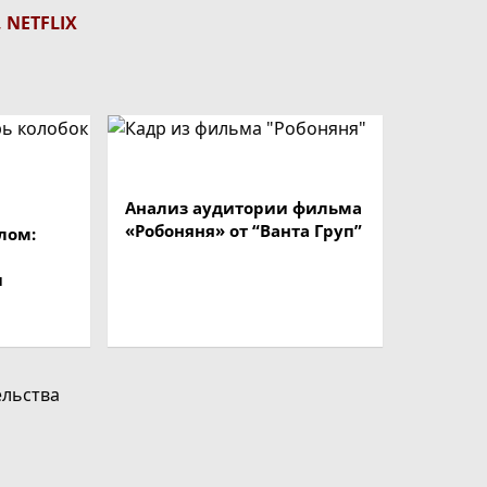
 NETFLIX
Анализ аудитории фильма
«Робоняня» от “Ванта Груп”
лом:
ы
ельства