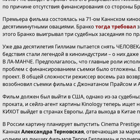
по причине отсутствия финансирования со стороны Бр
Премьера фильма состоялась на 71-ом Каннском киноф
десятиминутными овациями. Бранко
тогда требовал
з
этого Бранко выигрывал три судебных заседания по п
Уже два десятилетия Гиллиам пытается снять ЧЕЛОВЕ
бедствия стали легендой в киноиндустрии – о них да
В ЛА-МАНЧЕ. Предполагалось, что главные роли испол
проблем с финансированием съемки было отложены. Е
проект. В общей сложности режиссер восемь раз возвр
возобновил съемки фильма с Джонатаном Прайсом и А
Фильм должен был выйти в США, однако из-за судебны
проката, и сейлз-агент картины Kinology теперь ищет
КИХОТ выйдет в странах Европы. Дата выхода в Китае п
В России картину планирует выпустить Cinema Prestige
Каннах
Александра Терновская
, отвечающая за марк
«одним из лучших фильмов Терри Гиллиама» и подчерк