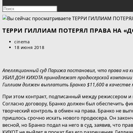
ПОИСК
Нажмите
клавишу
ПО
Escape,
чтобы
ТЕРРИ ГИЛЛИАМ ПОТЕРЯЛ ПРАВА НА «
ВЕБ-
закрыть
Автор
cinema
панель
САЙТУ
записи:
Запись
18 июня 2018
поиска.
опубликована:
Апелляционный суд Парижа постановил, что права на 
УБИЛ ДОН КИХОТА принадлежат продюсерской компании Alf
Гиллиам должен выплатить Бранко $11,600 в качестве 
При этом контракт, подписанный между режиссером и п
Cогласно договору, Бранко должен был обеспечить фи
творческий контроль в обмен на права. Бранко не вып
пришлось срочно искать нового продюсера. Он законч
весной, но Бранко подал на него в суд, заявив, что пр
КИХОТ не выйдет в прокат без его разрешения. Гиллиам