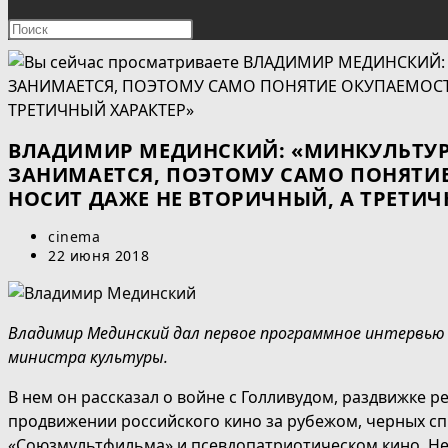
ПОИСК
Нажмите
клавишу
ПО
Escape,
чтобы
ВЕБ-
закрыть
панель
ВЛАДИМИР МЕДИНСКИЙ: «МИНКУЛЬТУ
САЙТУ
поиска.
ЗАНИМАЕТСЯ, ПОЭТОМУ САМО ПОНЯТИЕ
НОСИТ ДАЖЕ НЕ ВТОРИЧНЫЙ, А ТРЕТИЧ
Автор
cinema
записи:
Запись
22 июня 2018
опубликована:
Владимир Мединский дал первое программное интервью Р
министра культуры.
В нем он рассказал о войне с Голливудом, раздвижке ре
продвижении российского кино за рубежом, черных сп
«Союзмультфильма» и псевдопатриотическом кино. Не