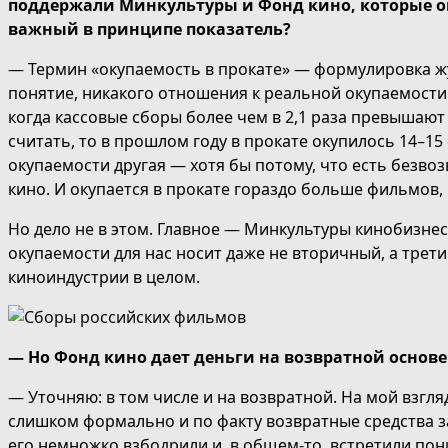
поддержали Минкультуры и Фонд кино, которые ок
важный в принципе показатель?
— Термин «окупаемость в прокате» — формулировка жур
понятие, никакого отношения к реальной окупаемости
когда кассовые сборы более чем в 2,1 раза превышаю
считать, то в прошлом году в прокате окупилось 14–1
окупаемости другая — хотя бы потому, что есть безв
кино. И окупается в прокате гораздо больше фильмов,
Но дело не в этом. Главное — Минкультуры кинобизне
окупаемости для нас носит даже не вторичный, а трет
киноиндустрии в целом.
— Но Фонд кино дает деньги на возвратной основе
— Уточняю: в том числе и на возвратной. На мой взгля
слишком формально и по факту возвратные средства з
его немножко взбодрили и, в общем-то, встретили пон