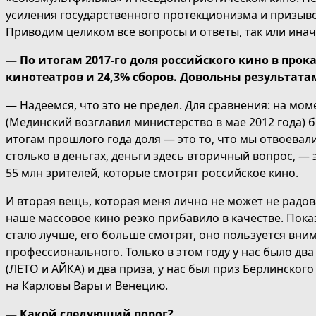
усиления государственного протекционизма и призыво
Приводим целиком все вопросы и ответы, так или ина
— По итогам 2017-го доля российского кино в прок
кинотеатров и 24,3% сборов. Довольны результата
— Надеемся, что это не предел. Для сравнения: на мо
(Мединский возглавил министерство в мае 2012 года) 
итогам прошлого года доля — это то, что мы отвоевали
столько в деньгах, деньги здесь вторичный вопрос, — э
55 млн зрителей, которые смотрят российское кино.
И вторая вещь, которая меня лично не может не радов
наше массовое кино резко прибавило в качестве. Показ
стало лучше, его больше смотрят, оно пользуется вним
профессионального. Только в этом году у нас было дв
(ЛЕТО и АЙКА) и два приза, у нас был приз Берлинског
на Карловы Вары и Венецию.
— Какой следующий порог?