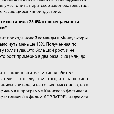
в ужесточить пиратское законодательство.
че касающиеся киноиндустрии.
ате составила 25,6% от посещаемости
ми?
мент прихода новой команды​ в Минкультуры
было чуть меньше 15%. Полученная по
 у Голливуда. Это большой рост, и не
то рост примерно в два раза, с 28 [млн] до
ать как кинозрителя и кинолюбителя, —
атели — это следствие того, что наше кино
анием зрителя, и не только массового, но и
а фильма в программе Каннского фестиваля
о фестиваля (за фильм ДОВЛАТОВ), надеемся