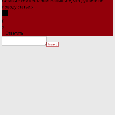
Оставьте комментарий! Напишите, что думаете по
поводу статьи.
x
(
)
x
|
Ответить
Insert