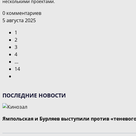
несколькими проектами.
0 комментариев
5 августа 2025
1
2
3
4
…
14
Перейти
на
следующую
ПОСЛЕДНИЕ НОВОСТИ
страницу
Ямпольская и Бурляев выступили против «теневог