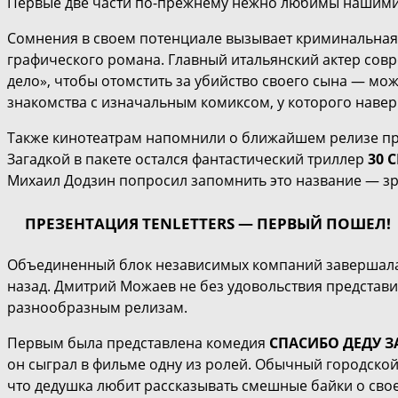
Первые две части по-прежнему нежно любимы нашими зр
Сомнения в своем потенциале вызывает криминальная
графического романа. Главный итальянский актер сов
дело», чтобы отомстить за убийство своего сына — мо
знакомства с изначальным комиксом, у которого навер
Также кинотеатрам напомнили о ближайшем релизе п
Загадкой в пакете остался фантастический триллер
30 
Михаил Додзин попросил запомнить это название 
ПРЕЗЕНТАЦИЯ TENLETTERS — ПЕРВЫЙ ПОШЕЛ!
Объединенный блок независимых компаний завершала к
назад. Дмитрий Можаев не без удовольствия представ
разнообразным релизам.
Первым была представлена комедия
СПАСИБО ДЕДУ З
он сыграл в фильме одну из ролей. Обычный городской
что дедушка любит рассказывать смешные байки о свое