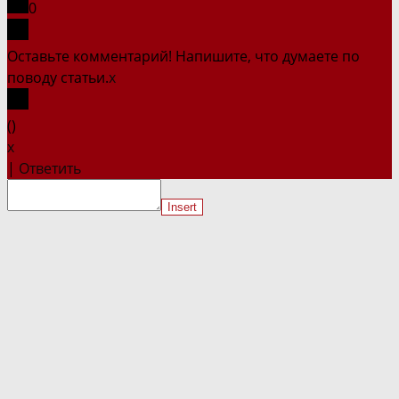
0
Оставьте комментарий! Напишите, что думаете по
поводу статьи.
x
(
)
x
|
Ответить
Insert