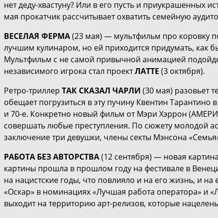
нет деду-хвастуну? Или в его пусть и приукрашенных и
мая прокатчик рассчитывает охватить семейную аудитор
ВЕСЕЛАЯ ФЕРМА
(23 мая) — мультфильм про коровку по
лучшим кулинаром, но ей приходится придумать, как б
Мультфильм с не самой привычной анимацией подойдет
независимого игрока стал проект
ЛАТТЕ
(3 октября).
Ретро-триллер
ТАК СКАЗАЛ ЧАРЛИ
(30 мая) разовьет
обещает погрузиться в эту пучину Квентин Тарантино 
и 70-е. Конкретно новый фильм от Мэри Хэррон (АМЕР
совершать любые преступления. По сюжету молодой ас
заключение три девушки, члены секты Мэнсона «Семья
РАБОТА БЕЗ АВТОРСТВА
(12 сентября) — новая карти
картины прошла в прошлом году на фестивале в Венеци
на нацистские годы, что повлияло и на его жизнь, и н
«Оскар» в номинациях «Лучшая работа оператора» и 
выходит на территорию арт-релизов, которые нацелены