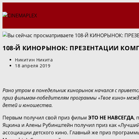
Перейти
к
содержимому
108-Й КИНОРЫНОК: ПРЕЗЕНТАЦИИ КОМП
Автор
Никитин Никита
записи:
Запись
18 апреля 2019
опубликована:
Рано утром в понедельник кинорынок начался с привет
приз фильмам-победителям программы «Твое кино» межд
детей и юношества.
Первым получил свой приз фильм
ЭТО НЕ НАВСЕГДА
,
Яцкина и Алены Рубинштейн получил приз как «Лучши
ассоциации детского кино. Главный же приз программ