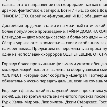
называют это направление постхоррорами, так как в 
драмой, фантастикой, сатирой. Вот и ИНЫЕ, со слов 
ТИХОЕ МЕСТО. Своей конфигурацией ИНЫЕ обещают
Дистрибьютор делает ставки и на мрачный готический
более популярное произведение, ТАЙНА ДОМА НА ХОЛМ
Блэквудов — двух молодых сестёр и больного дяди — к
Сёстры укрываются в поместье — своем особенном зак
намерениями… Предлагаем не переживать за прокатную
один из их последних хорроров ОЦЕПЕНЕВШИЕ ОТ СТРАХ
Гораздо более привычными фильмами ужасов обещаю
молодых людей пытается выжить на обернувшемся см
ХЭЛЛФЕСТ, который смог собрать у «Централ Партнерш
обязательно нужно передать дальше, если не хочешь у
Еще один флагманский и статусный релиз прокатчика
июня). Да, это третья часть знаменитого проекта пос
Рурк, Хелен Миррен, Люк Уилсон, Джим Стёрджесс. Го