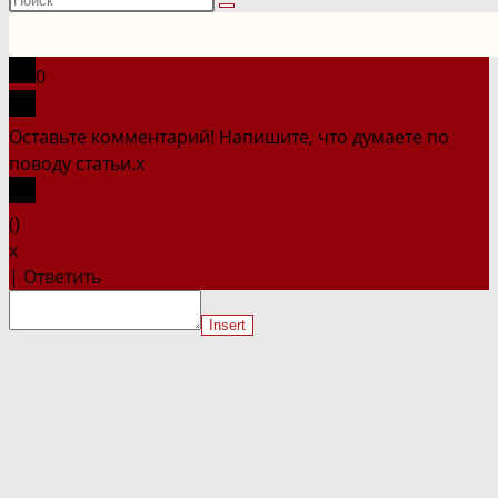
на
сайте
0
Оставьте комментарий! Напишите, что думаете по
поводу статьи.
x
(
)
x
|
Ответить
Insert