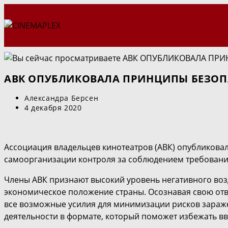
Перейти
к
содержимому
АВК ОПУБЛИКОВАЛА ПРИНЦИПЫ БЕЗОП
Автор
Александра Берсен
записи:
Запись
4 декабря 2020
опубликована:
Ассоциация владельцев кинотеатров (АВК) опубликова
самоорганизации контроля за соблюдением требовани
Члены АВК признают высокий уровень негативного возд
экономическое положение страны. Осознавая свою отв
все возможные усилия для минимизации рисков зараже
деятельности в формате, который поможет избежать в