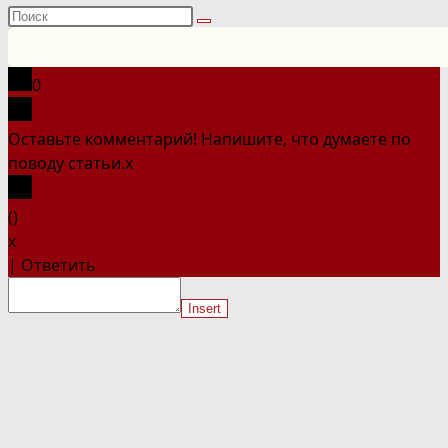
Поиск
на
сайте
0
Оставьте комментарий! Напишите, что думаете по
поводу статьи.
x
(
)
x
|
Ответить
Insert