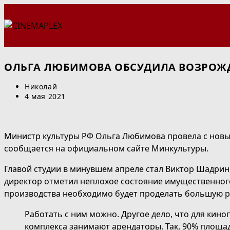
Перейти
к
содержимому
ОЛЬГА ЛЮБИМОВА ОБСУДИЛА ВОЗРОЖ
Автор
Николай
записи:
Запись
4 мая 2021
опубликована:
Министр культуры РФ Ольга Любимова провела с новым
сообщается на официальном сайте Минкультуры.
Главой студии в минувшем апреле стал Виктор Шадри
директор отметил неплохое состояние имущественного
производства необходимо будет проделать большую р
Работать с ним можно. Другое дело, что для кин
комплекса занимают арендаторы. Так, 90% площа