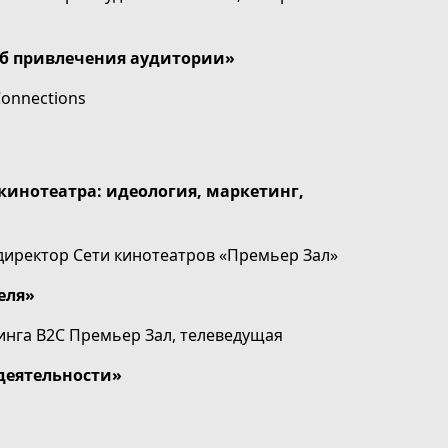
об привлечения аудитории»
Connections
инотеатра: идеология, маркетинг,
директор Сети кинотеатров «Премьер Зал»
еля»
тинга В2С Премьер Зал, телеведущая
деятельности»