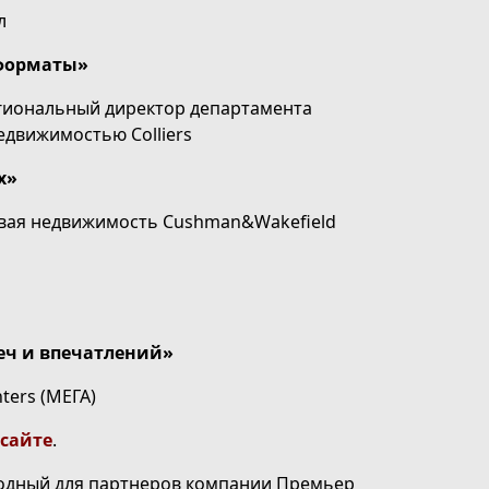
л
 форматы»
егиональный директор департамента
движимостью Colliers
х»
вая недвижимость Cushman&Wakefield
реч и впечатлений»
ters (MEГА)
сайте
.
одный для партнеров компании Премьер