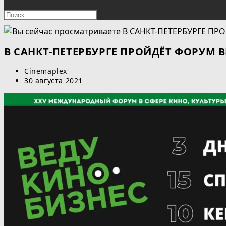
ПОИСК
Нажмите
клавишу
ПО
Escape,
чтобы
В САНКТ-ПЕТЕРБУРГЕ ПРОЙДЁТ ФОРУМ 
ВЕБ-
закрыть
Автор
Cinemaplex
панель
САЙТУ
записи:
Запись
30 августа 2021
поиска.
опубликована: