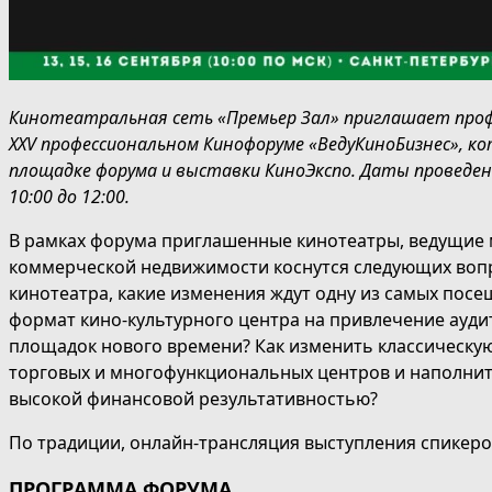
Кинотеатральная сеть «Премьер Зал» приглашает проф
XXV профессиональном Кинофоруме «ВедуКиноБизнес», к
площадке форума и выставки КиноЭкспо. Даты проведени
10:00 до 12:00.
В рамках форума приглашенные кинотеатры, ведущие м
коммерческой недвижимости коснутся следующих вопро
кинотеатра, какие изменения ждут одну из самых пос
формат кино-культурного центра на привлечение аудит
площадок нового времени? Как изменить классическую
торговых и многофункциональных центров и наполнит
высокой финансовой результативностью?
По традиции, онлайн-трансляция выступления спикеро
ПРОГРАММА ФОРУМА