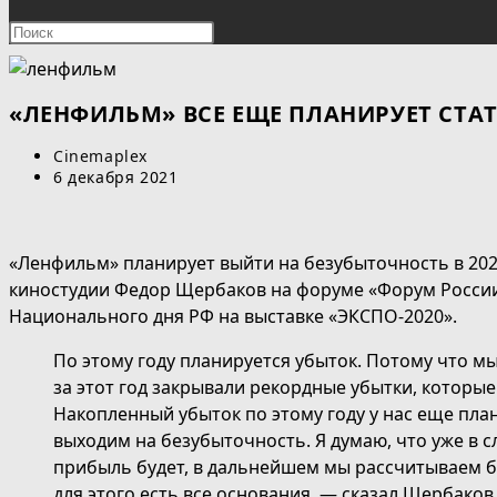
ПОИСК
Нажмите
клавишу
ПО
Escape,
чтобы
«ЛЕНФИЛЬМ» ВСЕ ЕЩЕ ПЛАНИРУЕТ СТА
ВЕБ-
закрыть
Автор
Cinemaplex
панель
САЙТУ
записи:
Запись
6 декабря 2021
поиска.
опубликована:
«Ленфильм» планирует выйти на безубыточность в 202
киностудии Федор Щербаков на форуме «Форум России
Национального дня РФ на выставке «ЭКСПО-2020».
По этому году планируется убыток. Потому что м
за этот год закрывали рекордные убытки, которы
Накопленный убыток по этому году у нас еще пл
выходим на безубыточность. Я думаю, что уже в 
прибыль будет, в дальнейшем мы рассчитываем 
для этого есть все основания, — сказал Щербаков