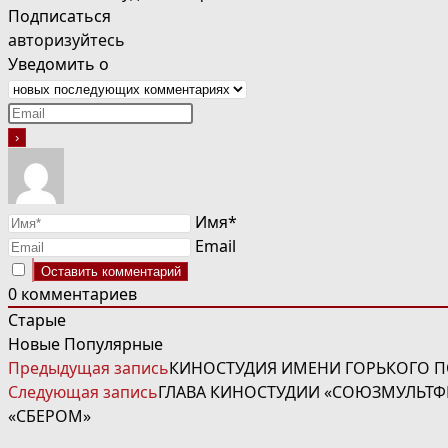
Подписаться
авторизуйтесь
Уведомить о
Имя*
Email
0
комментариев
Старые
Новые
Популярные
ЧИТАТЬ
Предыдущая запись
КИНОСТУДИЯ ИМЕНИ ГОРЬКОГО П
ДАЛЕЕ
Следующая запись
ГЛАВА КИНОСТУДИИ «СОЮЗМУЛЬТФИ
СТАТЬИ
«СБЕРОМ»