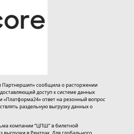
л Партнершип» сообщила о расторжении
едоставляющей доступ к системе данных
 и «Платформа24» ответ на резонный вопрос
ествлять раздельную выгрузку данных о
льма компании “ЦПШ” в билетной
з выгрузки в Рентрак. Для глобального