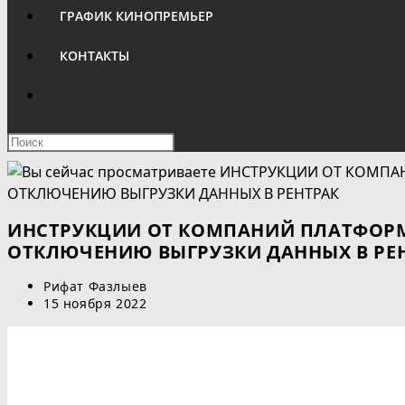
ГРАФИК КИНОПРЕМЬЕР
КОНТАКТЫ
ПЕРЕКЛЮЧИТЬ
ПОИСК
Нажмите
клавишу
ПО
Escape,
чтобы
ВЕБ-
закрыть
ИНСТРУКЦИИ ОТ КОМПАНИЙ ПЛАТФОРМ
панель
ОТКЛЮЧЕНИЮ ВЫГРУЗКИ ДАННЫХ В РЕ
САЙТУ
поиска.
Автор
Рифат Фазлыев
записи:
Запись
15 ноября 2022
опубликована: