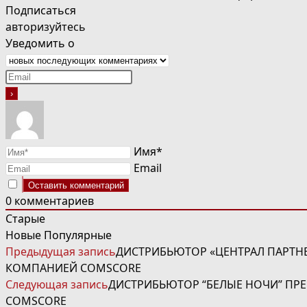
Подписаться
авторизуйтесь
Уведомить о
Имя*
Email
0
комментариев
Старые
Новые
Популярные
ЧИТАТЬ
Предыдущая запись
ДИСТРИБЬЮТОР «ЦЕНТРАЛ ПАРТН
ДАЛЕЕ
КОМПАНИЕЙ COMSCORE
СТАТЬИ
Следующая запись
ДИСТРИБЬЮТОР “БЕЛЫЕ НОЧИ” ПР
COMSCORE