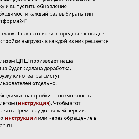
ку и выпустить обновление
бходимости каждый раз выбирать тип
атформа24”
план». Так как в сервисе представлены
две
стройки выгрузок в каждой из них решается
релизам ЦПШ произведет наша
ца будет сделана доработка,
рузку кинотеатры смогут
льзователей отдельно.
еобходимые настройки — возможность
летом (
инструкция
). Чтобы этот
овить Премьеру до свежей версии.
по
инструкции
или через обращение в
an.ru
.