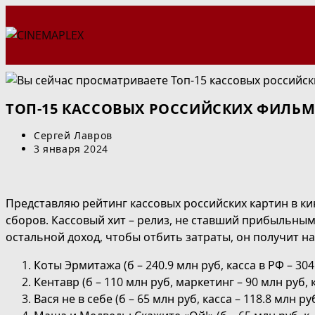
Перейти
к
содержимому
ТОП-15 КАССОВЫХ РОССИЙСКИХ ФИЛЬМО
Автор
Сергей Лавров
записи:
Запись
3 января 2024
опубликована:
Представляю рейтинг кассовых российских картин в кин
сборов. Кассовый хит – релиз, не ставший прибыльным
остальной доход, чтобы отбить затраты, он получит н
Коты Эрмитажа (б – 240.9 млн руб, касса в РФ – 30
Кентавр (б – 110 млн руб, маркетинг – 90 млн руб, 
Вася не в себе (б – 65 млн руб, касса – 118.8 млн ру