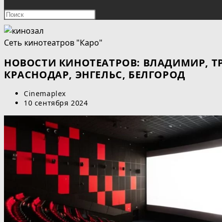
ПОИСК
Нажмите
клавишу
ПО
Escape,
Сеть кинотеатров "Каро"
чтобы
ВЕБ-
закрыть
НОВОСТИ КИНОТЕАТРОВ: ВЛАДИМИР, ТР
панель
КРАСНОДАР, ЭНГЕЛЬС, БЕЛГОРОД
САЙТУ
поиска.
Автор
Cinemaplex
записи:
Запись
10 сентября 2024
опубликована: