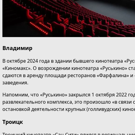
Владимир
В октябре 2024 года в здании бывшего кинотеатра «Ру
«Киномакс». О возрождении кинотеатра «Руськино» ста
сдаются в аренду площади ресторанов «Фарфалина» и 
заведения.
Напомним, что «Руськино» закрылся 1 октября 2022 го
развлекательного комплекса, это произошло «в связи с
остановкой деятельности крупных (голливудских) кин
Троицк
Троицкий кинотеатр «Сан-Сити» влился в региональну