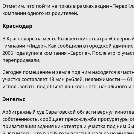
Отметим, что пойти на показ в рамках акции «ПервоК
компании одного из родителей.
Краснодар
В Краснодаре на месте бывшего кинотеатра «Северны
гимназии «Лидер». Как сообщили в городской админи
2005 года купила компания «Европа». После этого уча
перепродавали.
Сегодня помещение и земля под ним находятся в част
участка составляет 18 млн рублей, недвижимости — 61
использовать под объект дошкольного, начального и 
Энгельс
Арбитражный суд Саратовской области вернул кинотеа
собственность, сообщает пресс-служба прокуратуры 
приватизации здания кинотеатра и участка под ним бы
Выяснилось, что в 2005 году власти Энгельса не имели