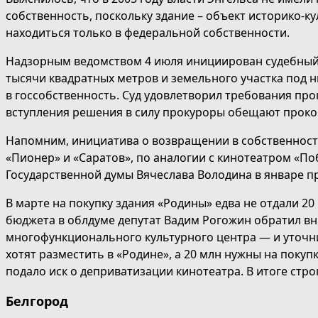
собственность, поскольку здание – объект историко-к
находиться только в федеральной собственности.
Надзорным ведомством 4 июля инициирован судебный
тысячи квадратных метров и земельного участка под 
в госсобственность. Суд удовлетворил требования пр
вступления решения в силу прокуроры обещают проко
Напомним, инициатива о возвращении в собственность
«Пионер» и «Саратов», по аналогии с кинотеатром «По
Государственной думы Вячеслава Володина в январе 
В марте на покупку здания «Родины» едва не отдали 2
бюджета в облдуме депутат Вадим Рогожин обратил вн
многофункционального культурного центра — и уточнил
хотят разместить в «Родине», а 20 млн нужны на покуп
подало иск о деприватизации кинотеатра. В итоге стр
Белгород