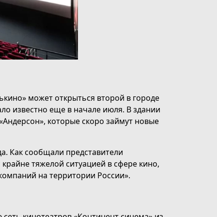
ськино» может открыться второй в городе
ло известно еще в начале июля. В здании
«Андерсон», которые скоро займут новые
да. Как сообщали представители
 крайне тяжелой ситуацией в сфере кино,
окомпаний на территории России».
ю сеть кинотеатров «Континент синема» из