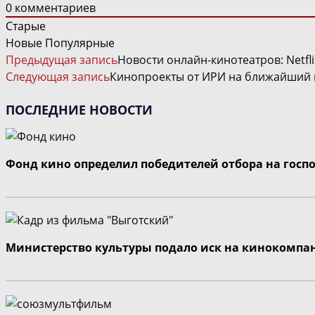
0
комментариев
Старые
Новые
Популярные
ЧИТАТЬ
Предыдущая запись
Новости онлайн-кинотеатров: Netfli
ДАЛЕЕ
Следующая запись
Кинопроекты от ИРИ на ближайший 
СТАТЬИ
ПОСЛЕДНИЕ НОВОСТИ
Фонд кино определил победителей отбора на госп
Министерство культуры подало иск на кинокомпа