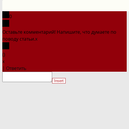
на
сайте
0
Оставьте комментарий! Напишите, что думаете по
поводу статьи.
x
(
)
x
|
Ответить
Insert