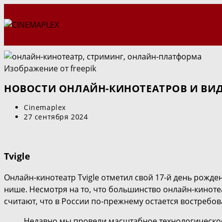
Перейти
к
содержимому
Изображение от freepik
НОВОСТИ ОНЛАЙН-КИНОТЕАТРОВ И ВИДЕ
Автор
Cinemaplex
записи:
Запись
27 сентября 2024
опубликована:
Tvigle
Онлайн-кинотеатр Tvigle отметил свой 17-й день рожд
нише. Несмотря на то, что большинство онлайн-киноте
считают, что в России по-прежнему остается востребо
Недавно мы провели масштабное технологическо