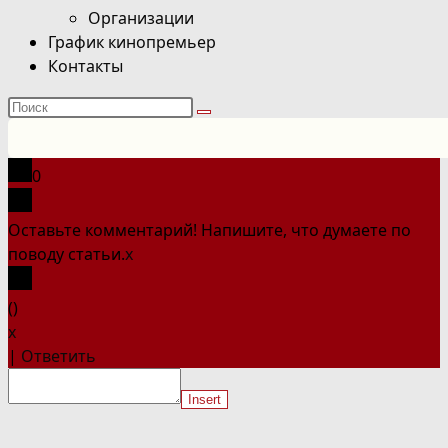
Организации
График кинопремьер
Контакты
Поиск
на
сайте
0
Оставьте комментарий! Напишите, что думаете по
поводу статьи.
x
(
)
x
|
Ответить
Insert