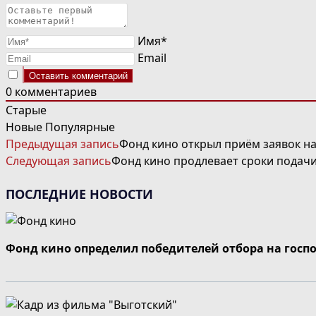
Имя*
Email
0
комментариев
Старые
Новые
Популярные
ЧИТАТЬ
Предыдущая запись
Фонд кино открыл приём заявок н
ДАЛЕЕ
Следующая запись
Фонд кино продлевает сроки подач
СТАТЬИ
ПОСЛЕДНИЕ НОВОСТИ
Фонд кино определил победителей отбора на госп