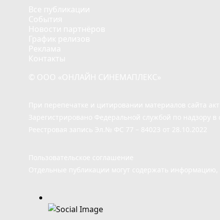
Все публикации
События
Новости партнёров
График релизов
Реклама
Контакты
© ООО «ОНЛАЙН СИНЕМАПЛЕКС»
При перепечатке и цитировании материалов сайта ак
Зарегистрировано Федеральной службой по надзору в 
Реестровая запись Эл.№ ФС 77 – 84023 от 28.10.2022
Пользовательское соглашение
Отдельные публикации могут содержать информацию, н