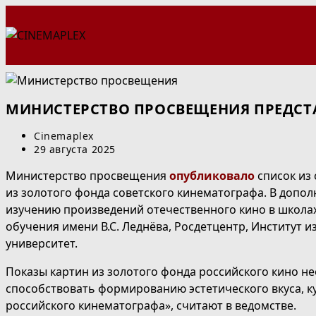
Перейти
к
содержимому
МИНИСТЕРСТВО ПРОСВЕЩЕНИЯ ПРЕДС
Автор
Cinemaplex
записи:
Запись
29 августа 2025
опубликована:
Министерство просвещения
опубликовало
список из
из золотого фонда советского кинематографа. В допол
изучению произведений отечественного кино в школах
обучения имени В.С. Леднёва, Росдетцентр, Институт 
университет.
Показы картин из золотого фонда российского кино н
способствовать формированию эстетического вкуса, к
российского кинематографа», считают в ведомстве.