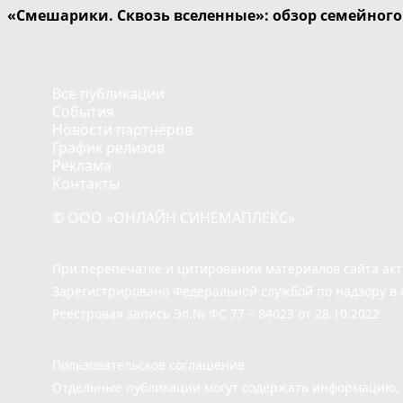
«Смешарики. Сквозь вселенные»: обзор семейног
Все публикации
События
Новости партнёров
График релизов
Реклама
Контакты
© ООО «ОНЛАЙН СИНЕМАПЛЕКС»
При перепечатке и цитировании материалов сайта ак
Зарегистрировано Федеральной службой по надзору в 
Реестровая запись Эл.№ ФС 77 – 84023 от 28.10.2022
Пользовательское соглашение
Отдельные публикации могут содержать информацию, н