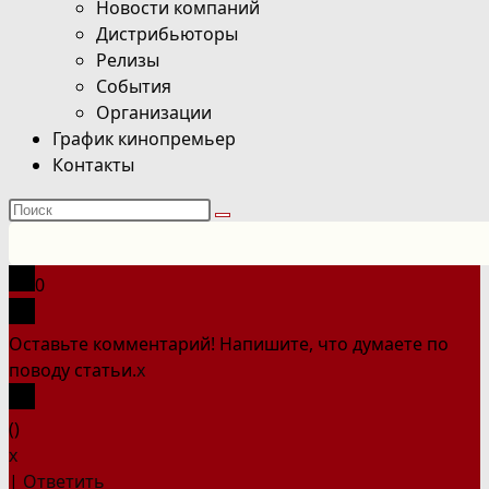
Новости компаний
Дистрибьюторы
Релизы
События
Организации
График кинопремьер
Контакты
Поиск
на
сайте
0
Оставьте комментарий! Напишите, что думаете по
поводу статьи.
x
(
)
x
|
Ответить