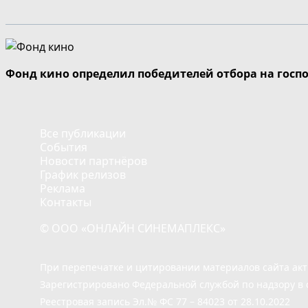
Фонд кино определил победителей отбора на госп
Все публикации
События
Новости партнёров
График релизов
Реклама
Контакты
© ООО «ОНЛАЙН СИНЕМАПЛЕКС»
При перепечатке и цитировании материалов сайта ак
Зарегистрировано Федеральной службой по надзору в 
Реестровая запись Эл.№ ФС 77 – 84023 от 28.10.2022