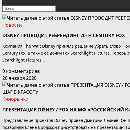
ПОИСК
Нажмите
клавишу
ПО
Escape,
Новости
чтобы
ВЕБ-
DISNEY ПРОВОДИТ РЕБРЕНДИНГ 20TH CENTURY FOX
закрыть
панель
САЙТУ
Компания The Walt Disney приняла решение убрать слово “Fox
поиска.
Century Fox, а также её дочки Fox Searchlight Pictures. Теперь 
Searchlight Pictures. .
0 комментариев
20 января 2020
Кинорынки
ПРЕЗЕНТАЦИЯ DISNEY / FOX НА МФ «РОССИЙСКИЙ К
Представление проектов Disney провел Дмитрий Леднев. Он п
позволили Елене Бродской присутствовать на презентации. 