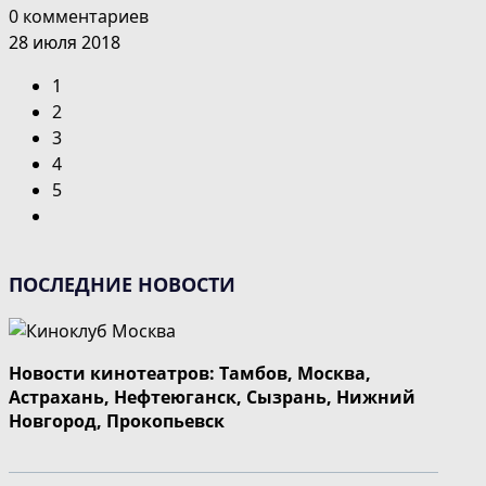
0 комментариев
28 июля 2018
1
2
3
4
5
Перейти
на
следующую
ПОСЛЕДНИЕ НОВОСТИ
страницу
Новости кинотеатров: Тамбов, Москва,
Астрахань, Нефтеюганск, Сызрань, Нижний
Новгород, Прокопьевск