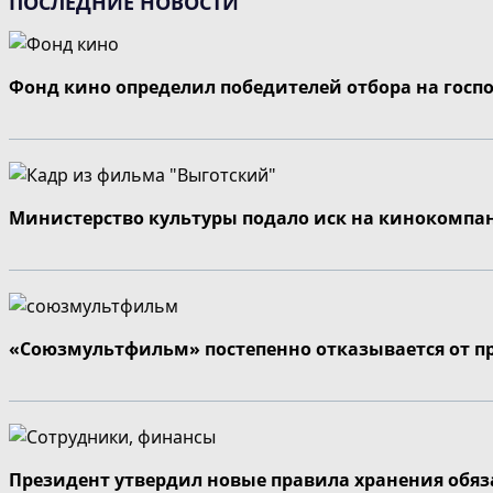
ПОСЛЕДНИЕ НОВОСТИ
страницу
Фонд кино определил победителей отбора на госп
Министерство культуры подало иск на кинокомпа
«Союзмультфильм» постепенно отказывается от п
Президент утвердил новые правила хранения обя